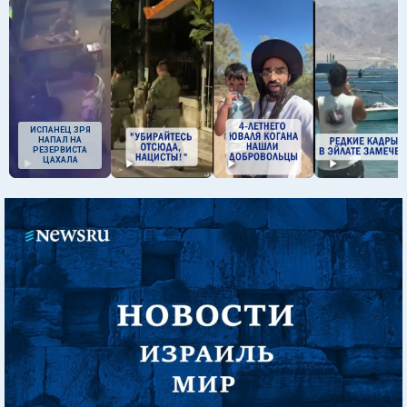
ИСПАНЕЦ ЗРЯ
НАПАЛ НА
РЕЗЕРВИСТА
ЦАХАЛА