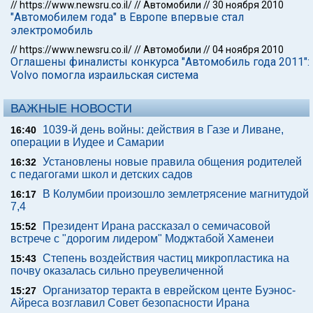
//
https://www.newsru.co.il/
//
Автомобили
//
30 ноября 2010
"Автомобилем года" в Европе впервые стал
электромобиль
//
https://www.newsru.co.il/
//
Автомобили
//
04 ноября 2010
Оглашены финалисты конкурса "Автомобиль года 2011":
Volvo помогла израильская система
ВАЖНЫЕ НОВОСТИ
1039-й день войны: действия в Газе и Ливане,
16:40
операции в Иудее и Самарии
Установлены новые правила общения родителей
16:32
с педагогами школ и детских садов
В Колумбии произошло землетрясение магнитудой
16:17
7,4
Президент Ирана рассказал о семичасовой
15:52
встрече с "дорогим лидером" Моджтабой Хаменеи
Степень воздействия частиц микропластика на
15:43
почву оказалась сильно преувеличенной
Организатор теракта в еврейском центе Буэнос-
15:27
Айреса возглавил Совет безопасности Ирана