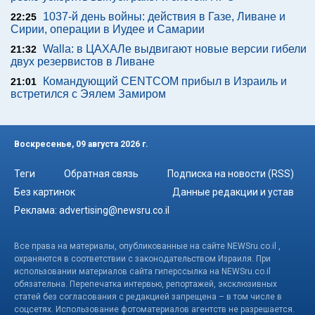
1037-й день войны: действия в Газе, Ливане и
22:25
Сирии, операции в Иудее и Самарии
Walla: в ЦАХАЛе выдвигают новые версии гибели
21:32
двух резервистов в Ливане
Командующий CENTCOM прибыл в Израиль и
21:01
встретился с Эялем Замиром
Воскресенье, 09 августа 2026 г.
Теги
Обратная связь
Подписка на новости (RSS)
Без картинок
Данные редакции и устав
Реклама:
advertising@newsru.co.il
Все права на материалы, опубликованные на сайте NEWSru.co.il ,
охраняются в соответствии с законодательством Израиля. При
использовании материалов сайта гиперссылка на NEWSru.co.il
обязательна. Перепечатка интервью, репортажей, эксклюзивных
статей без согласования с редакцией запрещена – в том числе в
соцсетях. Использование фотоматериалов агентств не разрешается.