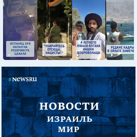
ИСПАНЕЦ ЗРЯ
НАПАЛ НА
РЕЗЕРВИСТА
ЦАХАЛА