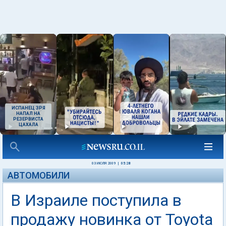
ИСПАНЕЦ ЗРЯ
НАПАЛ НА
РЕЗЕРВИСТА
ЦАХАЛА
03 ИЮЛЯ 2009
|
05:28
АВТОМОБИЛИ
В Израиле поступила в
продажу новинка от Toyota