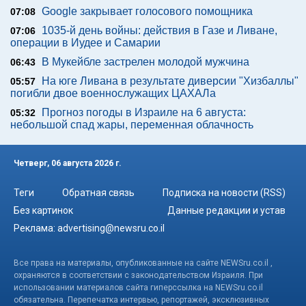
Google закрывает голосового помощника
07:08
1035-й день войны: действия в Газе и Ливане,
07:06
операции в Иудее и Самарии
В Мукейбле застрелен молодой мужчина
06:43
На юге Ливана в результате диверсии "Хизбаллы"
05:57
погибли двое военнослужащих ЦАХАЛа
Прогноз погоды в Израиле на 6 августа:
05:32
небольшой спад жары, переменная облачность
Четверг, 06 августа 2026 г.
Теги
Обратная связь
Подписка на новости (RSS)
Без картинок
Данные редакции и устав
Реклама:
advertising@newsru.co.il
Все права на материалы, опубликованные на сайте NEWSru.co.il ,
охраняются в соответствии с законодательством Израиля. При
использовании материалов сайта гиперссылка на NEWSru.co.il
обязательна. Перепечатка интервью, репортажей, эксклюзивных