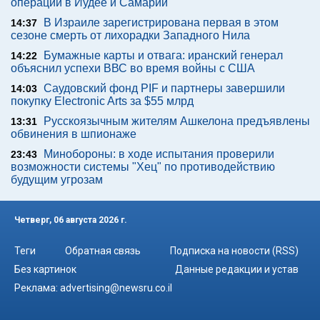
операции в Иудее и Самарии
В Израиле зарегистрирована первая в этом
14:37
сезоне смерть от лихорадки Западного Нила
Бумажные карты и отвага: иранский генерал
14:22
объяснил успехи ВВС во время войны с США
Саудовский фонд PIF и партнеры завершили
14:03
покупку Electronic Arts за $55 млрд
Русскоязычным жителям Ашкелона предъявлены
13:31
обвинения в шпионаже
Минобороны: в ходе испытания проверили
23:43
возможности системы "Хец" по противодействию
будущим угрозам
Четверг, 06 августа 2026 г.
Теги
Обратная связь
Подписка на новости (RSS)
Без картинок
Данные редакции и устав
Реклама:
advertising@newsru.co.il