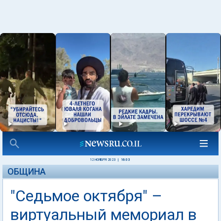
12 НОЯБРЯ 2023
|
16:03
ОБЩИНА
"Седьмое октября" –
виртуальный мемориал в