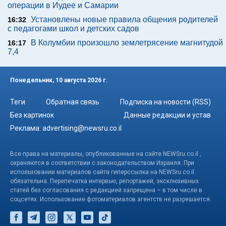
операции в Иудее и Самарии
Установлены новые правила общения родителей
16:32
с педагогами школ и детских садов
В Колумбии произошло землетрясение магнитудой
16:17
7,4
Понедельник, 10 августа 2026 г.
Теги
Обратная связь
Подписка на новости (RSS)
Без картинок
Данные редакции и устав
Реклама:
advertising@newsru.co.il
Все права на материалы, опубликованные на сайте NEWSru.co.il ,
охраняются в соответствии с законодательством Израиля. При
использовании материалов сайта гиперссылка на NEWSru.co.il
обязательна. Перепечатка интервью, репортажей, эксклюзивных
статей без согласования с редакцией запрещена – в том числе в
соцсетях. Использование фотоматериалов агентств не разрешается.