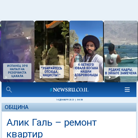
ИСПАНЕЦ ЗРЯ
НАПАЛ НА
РЕЗЕРВИСТА
ЦАХАЛА
14 ДЕКАБРЯ 2023
|
04:54
ОБЩИНА
Алик Галь – ремонт
квартир