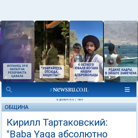
ИСПАНЕЦ ЗРЯ
НАПАЛ НА
РЕЗЕРВИСТА
ЦАХАЛА
28 ДЕКАБРЯ 2023
|
18:05
ОБЩИНА
Кирилл Тартаковский:
"Baba Yaga абсолютно