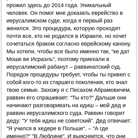
прожил здесь до 2014 года. Уникальный
человек. Он помог мне доказать еврейство в
иерусалимском суде, когда я первый раз
женился. Это процедура, которую проходят
почти все, кто не родился в Израиле, но хочет
сочетаться браком согласно еврейскому канону.
Мы хотели, чтобы все было именно так, "ке дат
Моше ве Исраэль", поэтому приехали в
иерусалимский рабанут – раввинатский суд.
Порядок процедуры требует, чтобы ты привел с
собой кого-то из старшего поколения, кто знал
твою семью. Захожу я с Песахом Абрамовичем,
раввин его спрашивает: "Ты кто?" Дальше они
начинают разговаривать на идиш – мой дед и
раввин иерусалимского суда. Раввин говорит
деду: "У тебя идиш не советский". Дед отвечает:
"Я учился в хедере в Польше". – "А где
именно?" "В Люблине". И выясняется, что они