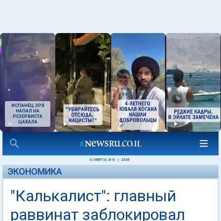
ИСПАНЕЦ ЗРЯ
НАПАЛ НА
РЕЗЕРВИСТА
ЦАХАЛА
02 МАРТА 2016
|
23:00
ЭКОНОМИКА
"Калькалист": главный
раввинат заблокировал