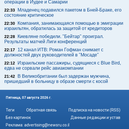
операции в Иудее и Самарии
Младенец подавился пакетом в Бней-Браке, его
22:33
состояние критическое
Компания, занимающаяся помощью в эмиграции
22:30
израильтян, обратилась за защитой от кредиторов
Киевляне победили. "Бейтар" проиграл.
22:28
Результаты матчей Лиги конференций
12 канал ИТВ: Роман Гофман снимает с
22:17
должностей двух руководителей в "Мосаде"
Израильские пассажиры, судящиеся с Blue Bird,
22:12
едва не сорвали рейс авиакомпании
В Великобритании был задержан мужчина,
21:42
пришедший в больницу в образе смерти с косой
Пятница, 07 августа 2026 г.
Теги
Обратная связь
Подписка на новости (RSS)
Без картинок
Данные редакции и устав
Реклама:
advertising@newsru.co.il