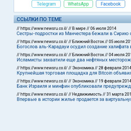
Telegram
WhatsApp
Facebook
ССЫЛКИ ПО ТЕМЕ
//
https://www.newsru.co.il/
//
В мире
//
06 июля 2014
Сестры-подростки из Манчестера бежали в Сирию 
//
https://www.newsru.co.il/
//
Ближний Восток
//
05 июля 20
Богослов аль-Карадауи осудил создание халифата 
//
https://www.newsru.co.il/
//
Ближний Восток
//
04 июля 20
Исламисты захватили еще два нефтяных месторож
//
https://www.newsru.co.il/
//
Экономика
//
28 февраля 201
Крупнейшая торговая площадка для Bitcoin объявил
//
https://www.newsru.co.il/
//
Экономика
//
19 февраля 201
Банк Израиля и минфин опубликовали предупрежден
//
https://www.newsru.co.il/
//
Недвижимость
//
31 марта 20
Впервые в истории жилье продается за виртуальную