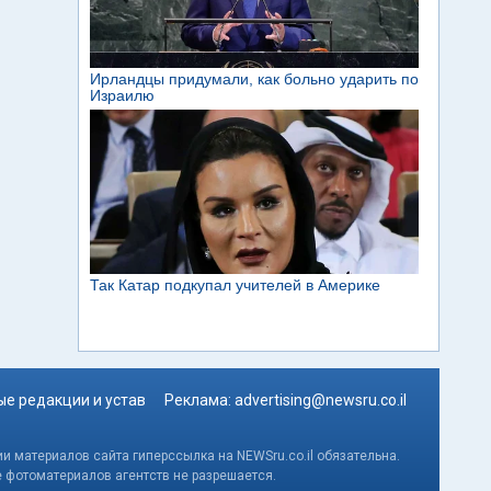
е редакции и устав
Реклама:
advertising@newsru.co.il
и материалов сайта гиперссылка на NEWSru.co.il обязательна.
е фотоматериалов агентств не разрешается.