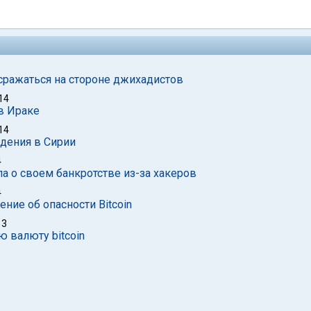
сражаться на стороне джихадистов
14
в Ираке
14
дения в Сирии
4
а о своем банкротстве из-за хакеров
4
ие об опасности Bitcoin
13
 валюту bitcoin