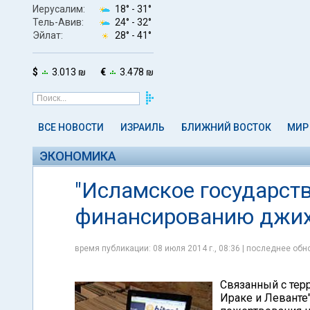
Иерусалим:
18° -
31°
Тель-Авив:
24° -
32°
Эйлат:
28° -
41°
$
3.013 ₪
€
3.478 ₪
ВСЕ НОВОСТИ
ИЗРАИЛЬ
БЛИЖНИЙ ВОСТОК
МИР
ЭКОНОМИКА
"Исламское государств
финансированию джиха
время публикации: 08 июля 2014 г., 08:36 | последнее обно
Cвязанный с тер
Ираке и Леванте