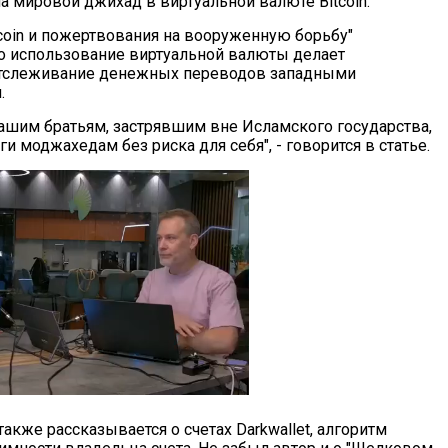
а мировой джихад в виртуальной валюте Bitcoin.
tcoin и пожертвования на вооруженную борьбу"
то использование виртуальной валюты делает
слеживание денежных переводов западными
.
нашим братьям, застрявшим вне Исламского государства,
и моджахедам без риска для себя", - говорится в статье.
 также рассказывается о счетах Darkwallet, алгоритм