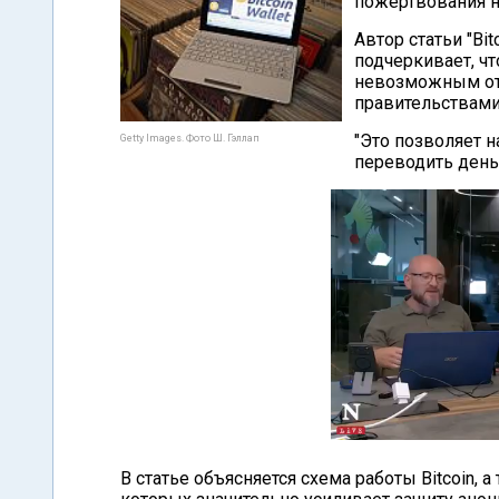
пожертвования н
Автор статьи "Bi
подчеркивает, ч
невозможным от
правительствами
"Это позволяет 
Getty Images. Фото Ш. Гэллап
переводить деньг
В статье объясняется схема работы Bitcoin, а