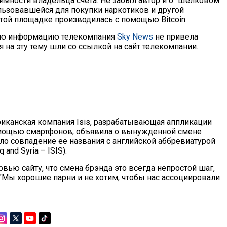
имности владельца счета. Не забыл автор и о "Шелковом
льзовавшейся для покупки наркотиков и другой
этой площадке производилась с помощью Bitcoin.
ную информацию телекомпания
Sky News
не привела
 на эту тему шли со ссылкой на сайт телекомпании.
риканская компания Isis, разрабатывающая аппликации
омощью смартфонов, объявила о вынужденной смене
ало совпадение ее названия с английской аббревиатурой
 and Syria – ISIS).
рвью сайту, что смена брэнда это всегда непростой шаг,
 "Мы хорошие парни и не хотим, чтобы нас ассоциировали