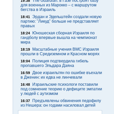
The Guardian: в Газе построят базу
19:38
для военных из Марокко – с маршрутом
бегства в Израиль
Эрдан и Эдельштейн создали новую
18:41
партию: "Ликуд" больше не представляет
правых
Юношеская сборная Израиля по
18:24
гандболу впервые вышла на чемпионат
мира
Масштабные учения ВМС Израиля
18:19
прошли в Средиземном и Красном морях
Полиция подтвердила гибель
18:04
пропавшего Эльдара Даяна
Двое израильтян по ошибке въехали
16:59
в Дженин: их едва не линчевали
Израильские психологи поставили
16:48
под сомнение теорию о дефиците эмпатии
у людей с аутизмом
Предъявлены обвинения педофилу
16:37
из Нешера: он годами насиловал детей