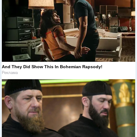
And They Did Show This In Bohemian Rapsody!
Реклама