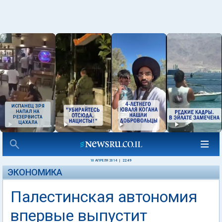
ИСПАНЕЦ ЗРЯ
НАПАЛ НА
РЕЗЕРВИСТА
ЦАХАЛА
10 АПРЕЛЯ 2014
|
22:49
ЭКОНОМИКА
Палестинская автономия
впервые выпустит