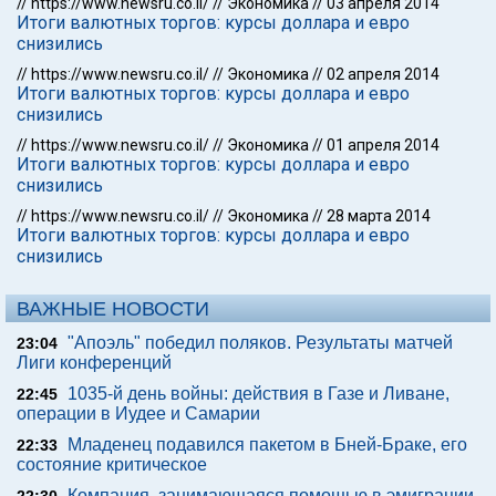
//
https://www.newsru.co.il/
//
Экономика
//
03 апреля 2014
Итоги валютных торгов: курсы доллара и евро
снизились
//
https://www.newsru.co.il/
//
Экономика
//
02 апреля 2014
Итоги валютных торгов: курсы доллара и евро
снизились
//
https://www.newsru.co.il/
//
Экономика
//
01 апреля 2014
Итоги валютных торгов: курсы доллара и евро
снизились
//
https://www.newsru.co.il/
//
Экономика
//
28 марта 2014
Итоги валютных торгов: курсы доллара и евро
снизились
ВАЖНЫЕ НОВОСТИ
"Апоэль" победил поляков. Результаты матчей
23:04
Лиги конференций
1035-й день войны: действия в Газе и Ливане,
22:45
операции в Иудее и Самарии
Младенец подавился пакетом в Бней-Браке, его
22:33
состояние критическое
Компания, занимающаяся помощью в эмиграции