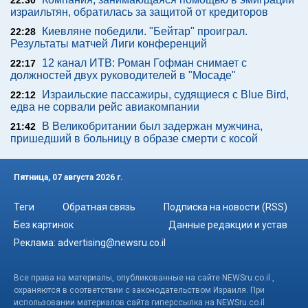
22:30
израильтян, обратилась за защитой от кредиторов
Киевляне победили. "Бейтар" проиграл.
22:28
Результаты матчей Лиги конференций
12 канал ИТВ: Роман Гофман снимает с
22:17
должностей двух руководителей в "Мосаде"
Израильские пассажиры, судящиеся с Blue Bird,
22:12
едва не сорвали рейс авиакомпании
В Великобритании был задержан мужчина,
21:42
пришедший в больницу в образе смерти с косой
Пятница, 07 августа 2026 г.
Теги
Обратная связь
Подписка на новости (RSS)
Без картинок
Данные редакции и устав
Реклама:
advertising@newsru.co.il
Все права на материалы, опубликованные на сайте NEWSru.co.il ,
охраняются в соответствии с законодательством Израиля. При
использовании материалов сайта гиперссылка на NEWSru.co.il