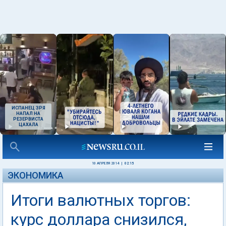
ИСПАНЕЦ ЗРЯ
НАПАЛ НА
РЕЗЕРВИСТА
ЦАХАЛА
10 АПРЕЛЯ 2014
|
02:15
ЭКОНОМИКА
Итоги валютных торгов:
курс доллара снизился,