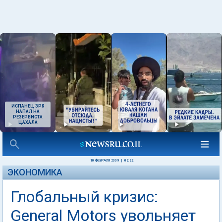
ИСПАНЕЦ ЗРЯ
НАПАЛ НА
РЕЗЕРВИСТА
ЦАХАЛА
10 ФЕВРАЛЯ 2009
|
02:22
ЭКОНОМИКА
Глобальный кризис:
General Motors увольняет