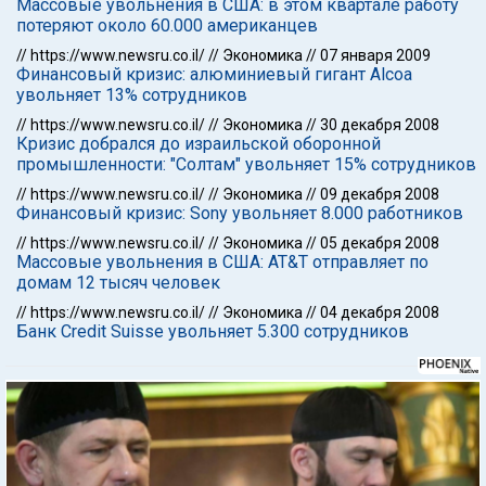
Массовые увольнения в США: в этом квартале работу
потеряют около 60.000 американцев
//
https://www.newsru.co.il/
//
Экономика
//
07 января 2009
Финансовый кризис: алюминиевый гигант Alcoa
увольняет 13% сотрудников
//
https://www.newsru.co.il/
//
Экономика
//
30 декабря 2008
Кризис добрался до израильской оборонной
промышленности: "Солтам" увольняет 15% сотрудников
//
https://www.newsru.co.il/
//
Экономика
//
09 декабря 2008
Финансовый кризис: Sony увольняет 8.000 работников
//
https://www.newsru.co.il/
//
Экономика
//
05 декабря 2008
Массовые увольнения в США: AT&T отправляет по
домам 12 тысяч человек
//
https://www.newsru.co.il/
//
Экономика
//
04 декабря 2008
Банк Credit Suisse увольняет 5.300 сотрудников