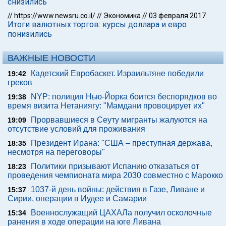
снизились
//
https://www.newsru.co.il/
//
Экономика
//
03 февраля 2017
Итоги валютных торгов: курсы доллара и евро
понизились
ВАЖНЫЕ НОВОСТИ
Кадетский Евробаскет. Израильтяне победили
19:42
греков
NYP: полиция Нью-Йорка боится беспорядков во
19:38
время визита Нетаниягу: "Мамдани провоцирует их"
Прорвавшиеся в Сеуту мигранты жалуются на
19:09
отсутствие условий для проживания
Президент Ирана: "США – преступная держава,
18:35
несмотря на переговоры"
Политики призывают Испанию отказаться от
18:23
проведения чемпионата мира 2030 совместно с Марокко
1037-й день войны: действия в Газе, Ливане и
15:37
Сирии, операции в Иудее и Самарии
Военнослужащий ЦАХАЛа получил осколочные
15:34
ранения в ходе операции на юге Ливана