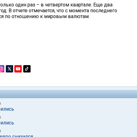
олько один раз – в четвертом квартале. Еще два
д. В отчете отмечается, что с момента последнего
лся по отношению к мировым валютам.
0
зились
0
зились
0
 евро снизился