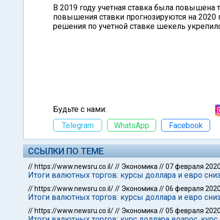
В 2019 году учетная ставка была повышена т
повышения ставки прогнозируются на 2020 го
решения по учетной ставке шекель укрепи
Будьте с нами:
Telegram
WhatsApp
Facebook
ССЫЛКИ ПО ТЕМЕ
//
https://www.newsru.co.il/
//
Экономика
//
07 февраля 202
Итоги валютных торгов: курсы доллара и евро сни
//
https://www.newsru.co.il/
//
Экономика
//
06 февраля 202
Итоги валютных торгов: курсы доллара и евро сни
//
https://www.newsru.co.il/
//
Экономика
//
05 февраля 202
Итоги валютных торгов: курс доллара возрос, курс