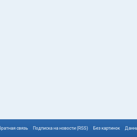
братная связь
Подписка на новости (RSS)
Без картинок
Данны