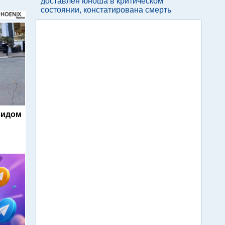
доставлен юноша в критическом
состоянии, констатирована смерть
видом