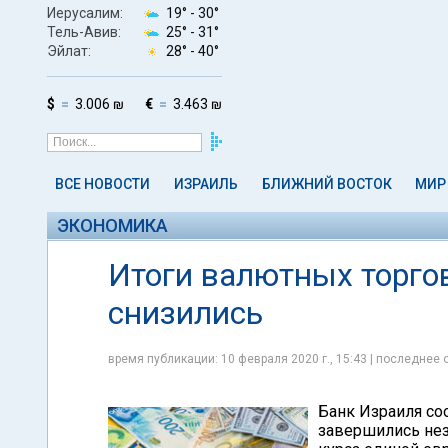
Иерусалим:
19° -
30°
Тель-Авив:
25° -
31°
Эйлат:
28° -
40°
$
3.006 ₪
€
3.463 ₪
ВСЕ НОВОСТИ
ИЗРАИЛЬ
БЛИЖНИЙ ВОСТОК
МИР
ЭКОНОМИКА
Итоги валютных торгов
снизились
время публикации: 10 февраля 2020 г., 15:43 | последнее 
Банк Израиля со
завершились не