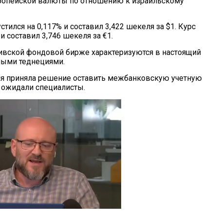
ропейской валюты по отношению к израильскому
стился на 0,117% и составил 3,422 шекеля за $1. Курс
 и составил 3,746 шекеля за €1.
вивской фондовой бирже характеризуются в настоящий
ыми теднециями.
ля приняла решение оставить межбанковскую учетную
и ожидали специалисты.