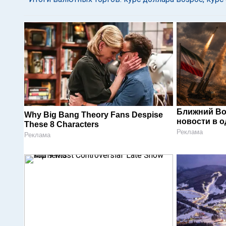
Ближний Во
Why Big Bang Theory Fans Despise
новости в 
These 8 Characters
Реклама
Реклама