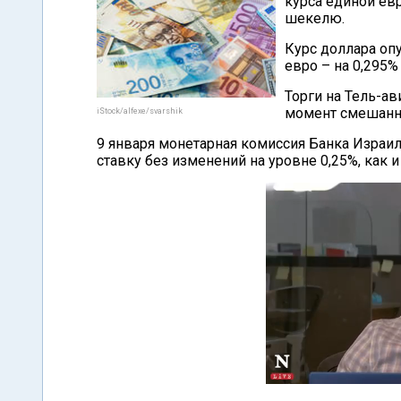
курса единой ев
шекелю.
Курс доллара опу
евро – на 0,295%
Торги на Тель-а
момент смешанн
iStock/alfexe/svarshik
9 января монетарная комиссия Банка Израи
ставку без изменений на уровне 0,25%, как 