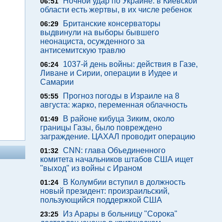
Ночной удар по Украине: в Киевской
06:51
области есть жертвы, в их числе ребенок
Британские консерваторы
06:29
выдвинули на выборы бывшего
неонациста, осужденного за
антисемитскую травлю
1037-й день войны: действия в Газе,
06:24
Ливане и Сирии, операции в Иудее и
Самарии
Прогноз погоды в Израиле на 8
05:55
августа: жарко, переменная облачность
В районе кибуца Зиким, около
01:49
границы Газы, было повреждено
заграждение. ЦАХАЛ проводит операцию
CNN: глава Объединенного
01:32
комитета начальников штабов США ищет
"выход" из войны с Ираном
В Колумбии вступил в должность
01:24
новый президент: произраильский,
пользующийся поддержкой США
Из Арары в больницу "Сорока"
23:25