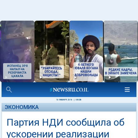
ИСПАНЕЦ ЗРЯ
НАПАЛ НА
РЕЗЕРВИСТА
ЦАХАЛА
10 ЯНВАРЯ 2018
|
08:36
ЭКОНОМИКА
Партия НДИ сообщила об
ускорении реализации