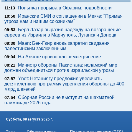
Попытка прорыва в Офарим: подробности
11:13
Иранские СМИ о соглашении в Мекке: "Прямая
10:50
угроза нам и нашим союзникам"
Берл Лазар выразил надежду на возвращение
09:53
евреев из Израиля в Мариуполь, Луганск и Донецк
Maan: Бен-Гвир вновь запретил свидания
09:30
палестинским заключенным
На Аляске произошло землетрясение
09:04
Министр обороны Пакистана: исламский мир
08:21
должен объединиться против израильской угрозы
Ynet: Нетаниягу предложил увеличить
07:57
десятилетнюю программу укрепления обороны до 400
млрд шекелей
Сборная России не выступит на шахматной
07:54
олимпиаде 2026 года
Суббота, 08 августа 2026 г.
Теги
Обратная связь
Подписка на новости (RSS)