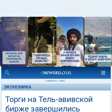
ИСПАНЕЦ ЗРЯ
НАПАЛ НА
РЕЗЕРВИСТА
ЦАХАЛА
10 ИЮЛЯ 2012
|
09:09
ЭКОНОМИКА
Торги на Тель-авивской
бирже завершились