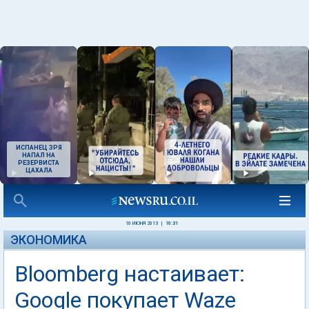
ИСПАНЕЦ ЗРЯ
НАПАЛ НА
РЕЗЕРВИСТА
ЦАХАЛА
10 ИЮНЯ 2013
|
10:31
ЭКОНОМИКА
Bloomberg настаивает:
Google покупает Waze