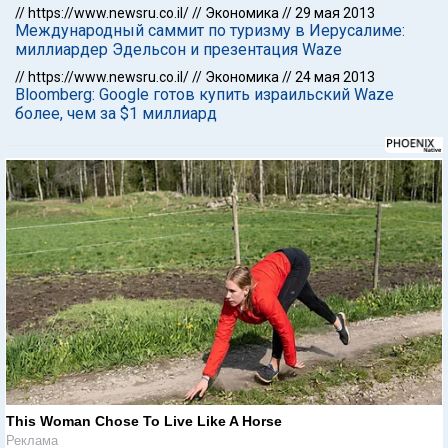
//
https://www.newsru.co.il/
//
Экономика
//
29 мая 2013
Международный саммит по туризму в Иерусалиме:
миллиардер Эдельсон и презентация Waze
//
https://www.newsru.co.il/
//
Экономика
//
24 мая 2013
Bloomberg: Google готов купить израильский Waze
более, чем за $1 миллиард
This Woman Chose To Live Like A Horse
Реклама