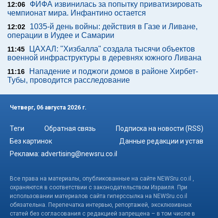
ФИФА извинилась за попытку приватизировать
12:06
чемпионат мира. Инфантино остается
1035-й день войны: действия в Газе и Ливане,
12:02
операции в Иудее и Самарии
ЦАХАЛ: "Хизбалла" создала тысячи объектов
11:45
военной инфраструктуры в деревнях южного Ливана
Нападение и поджоги домов в районе Хирбет-
11:16
Тубы, проводится расследование
Четверг, 06 августа 2026 г.
Теги
Обратная связь
Подписка на новости (RSS)
Без картинок
Данные редакции и устав
Реклама:
advertising@newsru.co.il
Все права на материалы, опубликованные на сайте NEWSru.co.il ,
охраняются в соответствии с законодательством Израиля. При
использовании материалов сайта гиперссылка на NEWSru.co.il
обязательна. Перепечатка интервью, репортажей, эксклюзивных
статей без согласования с редакцией запрещена – в том числе в