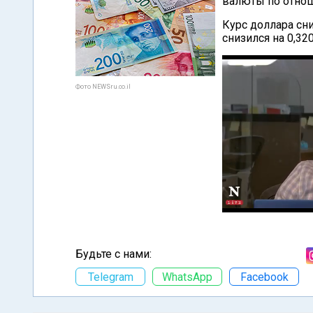
валюты по отно
Курс доллара сни
снизился на 0,32
Фото NEWSru.co.il
Будьте с нами:
Telegram
WhatsApp
Facebook