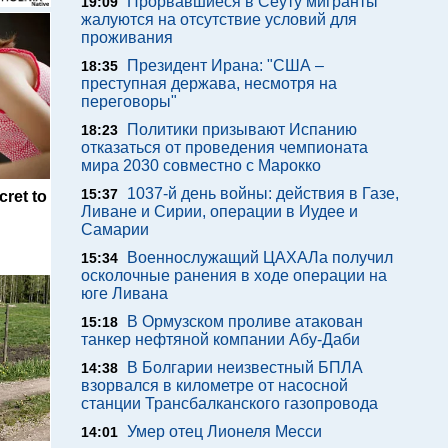
Прорвавшиеся в Сеуту мигранты
19:09
жалуются на отсутствие условий для
проживания
Президент Ирана: "США –
18:35
преступная держава, несмотря на
переговоры"
Политики призывают Испанию
18:23
отказаться от проведения чемпионата
мира 2030 совместно с Марокко
1037-й день войны: действия в Газе,
15:37
cret to
Ливане и Сирии, операции в Иудее и
Самарии
Военнослужащий ЦАХАЛа получил
15:34
осколочные ранения в ходе операции на
юге Ливана
В Ормузском проливе атакован
15:18
танкер нефтяной компании Абу-Даби
В Болгарии неизвестный БПЛА
14:38
взорвался в километре от насосной
станции Трансбалканского газопровода
Умер отец Лионеля Месси
14:01