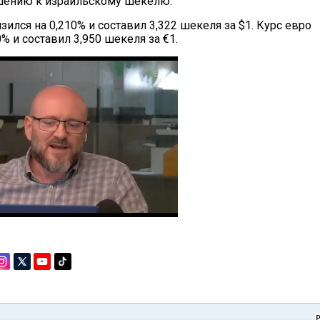
шению к израильскому шекелю.
зился на 0,210% и составил 3,322 шекеля за $1. Курс евро
0% и составил 3,950 шекеля за €1.