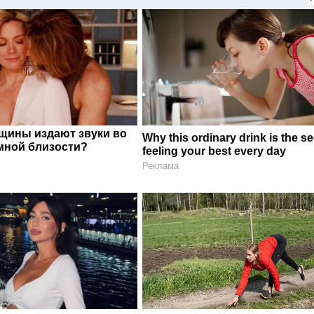
щины издают звуки во
Why this ordinary drink is the se
мной близости?
feeling your best every day
Реклама