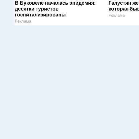
В Буковеле началась эпидемия:
Галустян ж
десятки туристов
которая быв
госпитализированы
Реклама
Реклама