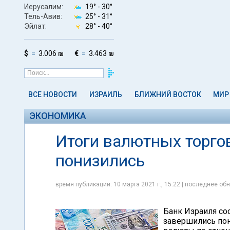
Иерусалим:
19° -
30°
Тель-Авив:
25° -
31°
Эйлат:
28° -
40°
$
3.006 ₪
€
3.463 ₪
ВСЕ НОВОСТИ
ИЗРАИЛЬ
БЛИЖНИЙ ВОСТОК
МИР
ЭКОНОМИКА
Итоги валютных торгов
понизились
время публикации: 10 марта 2021 г., 15:22 | последнее обн
Банк Израиля соо
завершились пон