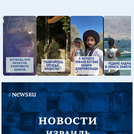
ИСПАНЕЦ ЗРЯ
НАПАЛ НА
РЕЗЕРВИСТА
ЦАХАЛА