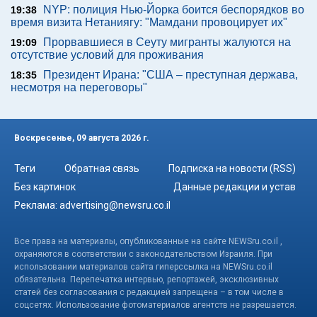
NYP: полиция Нью-Йорка боится беспорядков во
19:38
время визита Нетаниягу: "Мамдани провоцирует их"
Прорвавшиеся в Сеуту мигранты жалуются на
19:09
отсутствие условий для проживания
Президент Ирана: "США – преступная держава,
18:35
несмотря на переговоры"
Воскресенье, 09 августа 2026 г.
Теги
Обратная связь
Подписка на новости (RSS)
Без картинок
Данные редакции и устав
Реклама:
advertising@newsru.co.il
Все права на материалы, опубликованные на сайте NEWSru.co.il ,
охраняются в соответствии с законодательством Израиля. При
использовании материалов сайта гиперссылка на NEWSru.co.il
обязательна. Перепечатка интервью, репортажей, эксклюзивных
статей без согласования с редакцией запрещена – в том числе в
соцсетях. Использование фотоматериалов агентств не разрешается.