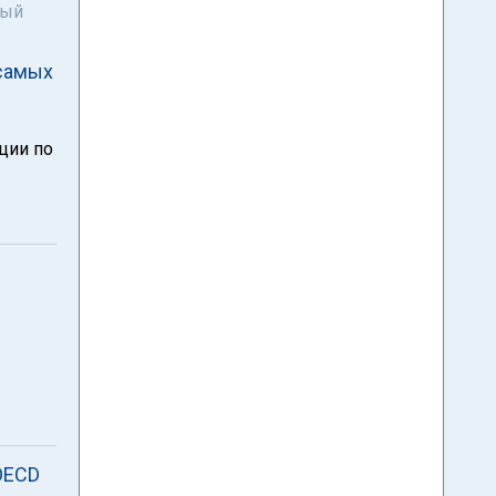
ный
 самых
ции по
OECD