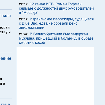
12 канал ИТВ: Роман Гофман
22:17
снимает с должностей двух руководителей
в "Мосаде"
раиля
Израильские пассажиры, судящиеся
22:12
с Blue Bird, едва не сорвали рейс
вовал
авиакомпании
ству и
В Великобритании был задержан
21:42
мужчина, пришедший в больницу в образе
смерти с косой
нение
я
я в
газ в