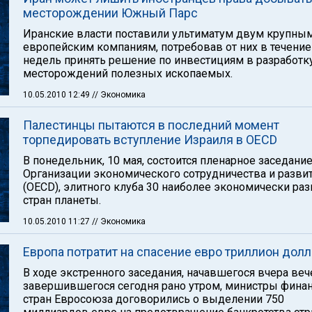
месторождении Южный Парс
Иранские власти поставили ультиматум двум крупны
европейским компаниям, потребовав от них в течение
недель принять решение по инвестициям в разработк
месторождений полезных ископаемых.
10.05.2010 12:49
// Экономика
Палестинцы пытаются в последний момент
торпедировать вступление Израиля в OECD
В понедельник, 10 мая, состоится пленарное заседани
Организации экономического сотрудничества и разви
(OECD), элитного клуба 30 наиболее экономически ра
стран планеты.
10.05.2010 11:27
// Экономика
Европа потратит на спасение евро триллион дол
В ходе экстренного заседания, начавшегося вчера ве
завершившегося сегодня рано утром, министры фина
стран Евросоюза договорились о выделении 750