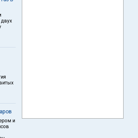
м
 двух
у
е
тия
звитых
ларов
чером и
нсов