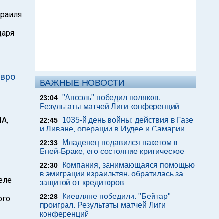
зраиля
даря
евро
ВАЖНЫЕ НОВОСТИ
"Апоэль" победил поляков.
23:04
Результаты матчей Лиги конференций
А,
1035-й день войны: действия в Газе
22:45
и Ливане, операции в Иудее и Самарии
Младенец подавился пакетом в
22:33
Бней-Браке, его состояние критическое
Компания, занимающаяся помощью
22:30
в эмиграции израильтян, обратилась за
еле
защитой от кредиторов
Киевляне победили. "Бейтар"
22:28
ого
проиграл. Результаты матчей Лиги
конференций