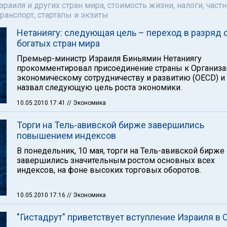
аиля и других стран мира, стоимость жизни, налоги, част
ранспорт, стартапы и экзиты
Нетаниягу: следующая цель – переход в разряд
богатых стран мира
Премьер-министр Израиля Биньямин Нетаниягу
прокомментировал присоединение страны к Организа
экономическому сотрудничеству и развитию (OECD) и
назвал следующую цель роста экономики.
10.05.2010 17:41
// Экономика
Торги на Тель-авивской бирже завершились
повышением индексов
В понедельник, 10 мая, торги на Тель-авивской бирже
завершились значительным ростом основных всех
индексов, на фоне высоких торговых оборотов.
10.05.2010 17:16
// Экономика
"Гистадрут" приветствует вступление Израиля в 