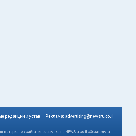
е редакции и устав
Реклама:
advertising@newsru.co.il
и материалов сайта гиперссылка на NEWSru.co.il обязательна.