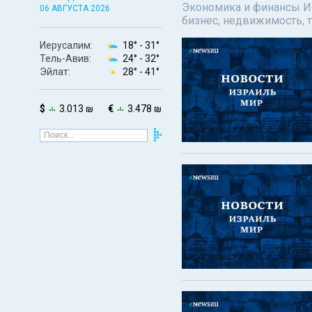
Экономика и финансы Изр
06 АВГУСТА 2026
бизнес, недвижимость, т
Иерусалим:
18° -
31°
Тель-Авив:
24° -
32°
Эйлат:
28° -
41°
$
3.013 ₪
€
3.478 ₪