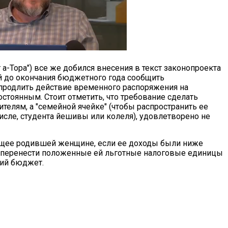
а-Тора") все же добился внесения в текст законопроекта
й до окончания бюджетного года сообщить
продлить действие временного распоряжения на
тоянным. Стоит отметить, что требование сделать
телям, а "семейной ячейке" (чтобы распространить ее
числе, студента йешивы или колеля), удовлетворено не
щее родившей женщине, если ее доходы были ниже
а перенести положенные ей льготные налоговые единицы
щий бюджет.