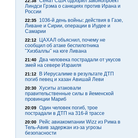
Сенат США одобрил законопроект
22:38
Линдси Грэма о санкциях против Ирана и
России
1036-й день войны: действия в Газе,
22:35
Ливане и Сирии, операции в Иудее и
Самарии
ЦАХАЛ объяснил, почему не
22:12
сообщил об атаке беспилотника
"Хизбаллы" на юге Ливана
Два человека пострадали от укусов
21:40
змей на севере Израиля
В Иерусалиме в результате ДТП
21:12
погиб певец и хазан Авишай Леви
Хуситы атаковали
20:30
правительственные силы в йеменской
провинции Мариб
Один человек погиб, трое
20:09
пострадали в ДТП на 316-й трассе
Рейс авиакомпании Wizz из Рима в
20:00
Тель-Авив задержан из-за угрозы
безопасности