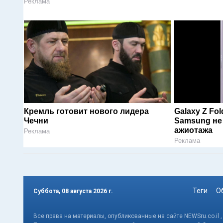
Реклама
Кремль готовит нового лидера
Galaxy Z Fol
Чечни
Samsung не
ажиотажа
Реклама
Реклама
Теги
О
Суббота, 08 августа 2026 г.
Все права на материалы, опубликованные на сайте NEWSru.co.il 