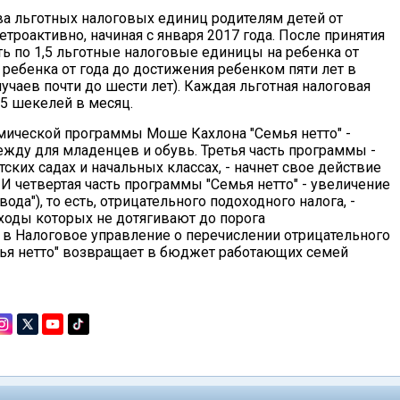
а льготных налоговых единиц родителям детей от
троактивно, начиная с января 2017 года. После принятия
ь по 1,5 льготные налоговые единицы на ребенка от
а ребенка от года до достижения ребенком пяти лет в
учаев почти до шести лет). Каждая льготная налоговая
15 шекелей в месяц.
мической программы Моше Кахлона "Семья нетто" -
жду для младенцев и обувь. Третья часть программы -
ских садах и начальных классах, - начнет свое действие
. И четвертая часть программы "Семья нетто" - увеличение
ода"), то есть, отрицательного подоходного налога, -
оходы которых не дотягивают до порога
 в Налоговое управление о перечислении отрицательного
емья нетто" возвращает в бюджет работающих семей