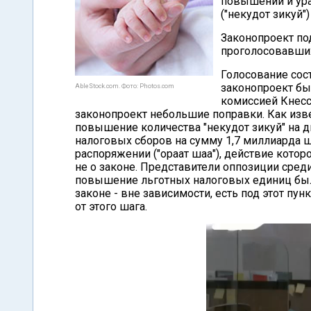
повышении и ура
("некудот зикуй")
Законопроект по
проголосовавших
Голосование сост
законопроект бы
AbleStock.com. Фото: Photos.com
комиссией Кнесс
законопроект небольшие поправки. Как изве
повышение количества "некудот зикуй" на дв
налоговых сборов на сумму 1,7 миллиарда ш
распоряжении ("ораат шаа"), действие кот
не о законе. Представители оппозиции сред
повышение льготных налоговых единиц был
законе - вне зависимости, есть под этот пу
от этого шага.