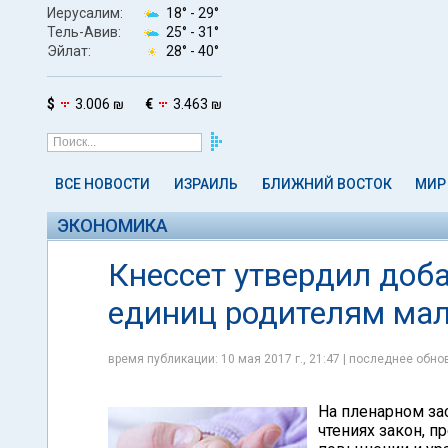
Иерусалим:
18° -
29°
Тель-Авив:
25° -
31°
Эйлат:
28° -
40°
$
3.006 ₪
€
3.463 ₪
ВСЕ НОВОСТИ
ИЗРАИЛЬ
БЛИЖНИЙ ВОСТОК
МИР
ЭКОНОМИКА
Кнессет утвердил доб
единиц родителям мал
время публикации: 10 мая 2017 г., 21:47 | последнее обнов
На пленарном за
чтениях закон, 