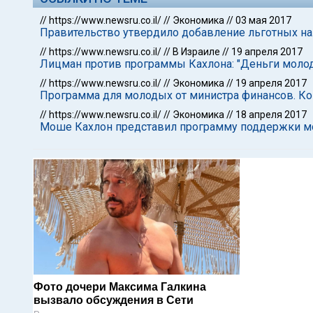
//
https://www.newsru.co.il/
//
Экономика
//
03 мая 2017
Правительство утвердило добавление льготных н
//
https://www.newsru.co.il/
//
В Израиле
//
19 апреля 2017
Лицман против программы Кахлона: "Деньги молод
//
https://www.newsru.co.il/
//
Экономика
//
19 апреля 2017
Программа для молодых от министра финансов. К
//
https://www.newsru.co.il/
//
Экономика
//
18 апреля 2017
Моше Кахлон представил программу поддержки м
Фото дочери Максима Галкина
вызвало обсуждения в Сети