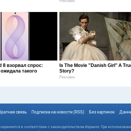
Реклама
d 8 взорвал спрос:
Is The Movie "Danish Girl" A Tru
 ожидала такого
Story?
Реклама
братная связь
Подписка на новости (RSS)
Без картинок
Данны
, охраняются в соответствии с законодательством Израиля. При использовани