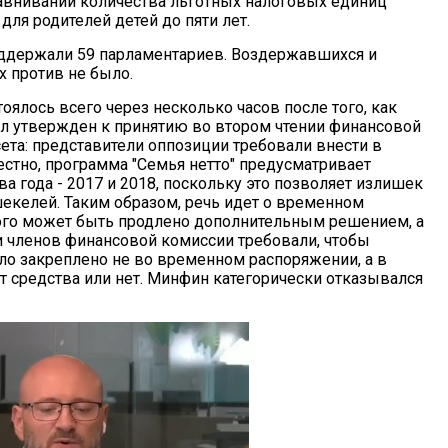
внивании количества льготных налоговых единиц
 для родителей детей до пяти лет.
ддержали 59 парламентариев. Воздержавшихся и
 против не было.
оялось всего через несколько часов после того, как
л утвержден к принятию во втором чтении финансовой
ета: представители оппозиции требовали внести в
стно, программа "Семья нетто" предусматривает
а года - 2017 и 2018, поскольку это позволяет излишек
екелей. Таким образом, речь идет о временном
орого может быть продлено дополнительным решением, а
и членов финансовой комиссии требовали, чтобы
о закреплено не во временном распоряжении, а в
нкт средства или нет. Минфин категорически отказывался