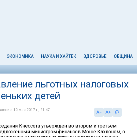
ЭКОНОМИКА
НАУКА И ХАЙТЕК
ЗДОРОВЬЕ
ОБЩИНА
авление льготных налоговых
еньких детей
ление: 10 мая 2017 г., 21:47
седании Кнессета утвержден во втором и третьем
предложенный министром финансов Моше Кахлоном, о