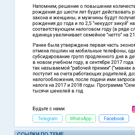
Напомним, решение о повышении количеств
рождения до шести лет будет действовать ре
закона и женщины, и мужчины будут получат
рождения до года и по 2,5 "некудот зикуй" н
соответствующем налоговом году (в ряде сл
единица увеличивает семейное "нетто" на 2
Ранее была утверждена первая часть эконо
отмена пошлин на мобильные телефоны, оде
субсидирование групп продленного дня в дет
в новом учебном году, в сентябре 2017 года
так называемой "рабочей премии" ("маанак ав
поступит на счета работающих родителей, д
налогообложения, после подачи ими запроса
налога на 2017 и 2018 годы. Программа "С
тысячи шекелей в год.
Будьте с нами:
Telegram
WhatsApp
Facebook
ССЫЛКИ ПО ТЕМЕ