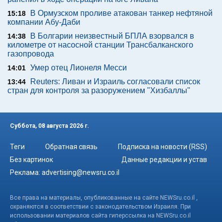
В Ормузском проливе атакован танкер нефтяной
15:18
компании Абу-Даби
В Болгарии неизвестный БПЛА взорвался в
14:38
километре от насосной станции Трансбалканского
газопровода
Умер отец Лионеля Месси
14:01
Reuters: Ливан и Израиль согласовали список
13:44
стран для контроля за разоружением "Хизбаллы"
Суббота, 08 августа 2026 г.
Теги
Обратная связь
Подписка на новости (RSS)
Без картинок
Данные редакции и устав
Реклама:
advertising@newsru.co.il
Все права на материалы, опубликованные на сайте NEWSru.co.il ,
охраняются в соответствии с законодательством Израиля. При
использовании материалов сайта гиперссылка на NEWSru.co.il