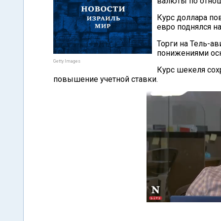
валюты по отно
Курс доллара пов
евро поднялся на
Торги на Тель-а
понижениями ос
Getty Images
Курс шекеля сох
повышение учетной ставки.