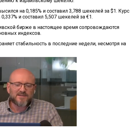
шению к израильскому шекелю.
ысился на 0,185% и составил 3,788 шекелей за $1. Курс
 0,337% и составил 5,507 шекелей за €1.
вивской бирже в настоящее время сопровождаются
новных индексов.
раняет стабильность в последние недели, несмотря на