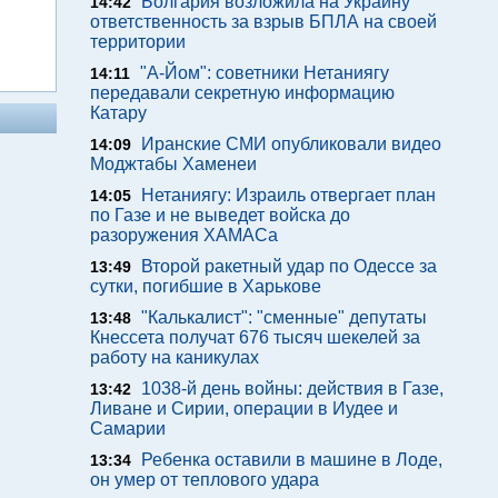
Болгария возложила на Украину
14:42
ответственность за взрыв БПЛА на своей
территории
"А-Йом": советники Нетаниягу
14:11
передавали секретную информацию
Катару
Иранские СМИ опубликовали видео
14:09
Моджтабы Хаменеи
Нетаниягу: Израиль отвергает план
14:05
по Газе и не выведет войска до
разоружения ХАМАСа
Второй ракетный удар по Одессе за
13:49
сутки, погибшие в Харькове
"Калькалист": "сменные" депутаты
13:48
Кнессета получат 676 тысяч шекелей за
работу на каникулах
1038-й день войны: действия в Газе,
13:42
Ливане и Сирии, операции в Иудее и
Самарии
Ребенка оставили в машине в Лоде,
13:34
он умер от теплового удара