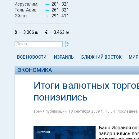
Иерусалим:
20° -
32°
Тель-Авив:
26° -
32°
Эйлат:
29° -
41°
$
3.006 ₪
€
3.463 ₪
ВСЕ НОВОСТИ
ИЗРАИЛЬ
БЛИЖНИЙ ВОСТОК
МИР
ЭКОНОМИКА
Итоги валютных торгов
понизились
время публикации: 10 сентября 2009 г., 15:54 | последнее 
Банк Израиля соо
завершились по