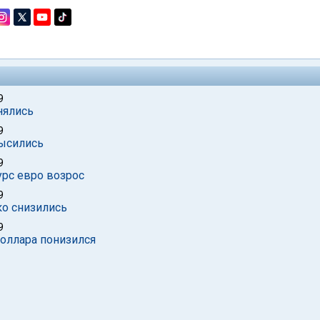
9
нялись
9
высились
9
урс евро возрос
9
ко снизились
9
доллара понизился