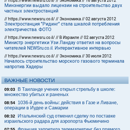
//
https://www.newsru.co.il/
//
Экономика
//
16 августа 2012
Минэнергии выдало лицензии на строительство двух
частных электростанций
//
https://www.newsru.co.il/
//
Экономика
//
02 августа 2012
Электростанция "Ридинг" стала шкалой потребления
электричества. ФОТО
//
https://www.newsru.co.il/
//
В Израиле
//
02 августа 2012
Министр энергетики Узи Ландау ответил на вопросы
читателей NEWSru.co.il. Интерактивное интервью
//
https://www.newsru.co.il/
//
Экономика
//
30 июля 2012
Началось строительство морского газового терминала
напротив Хадеры
ВАЖНЫЕ НОВОСТИ
В Таиланде ученик открыл стрельбу в школе:
09:03
множество убитых и раненых
1036-й день войны: действия в Газе и Ливане,
08:54
операции в Иудее и Самарии
Итальянский суд отменил сделку по поставке
08:32
израильского радара для аэропорта Фьюмичино
Франция запретила телемаркетинг без прямого
07:55