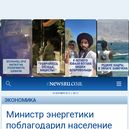
ИСПАНЕЦ ЗРЯ
НАПАЛ НА
РЕЗЕРВИСТА
ЦАХАЛА
10 СЕНТЯБРЯ 2012
|
06:11
ЭКОНОМИКА
Министр энергетики
поблагодарил население