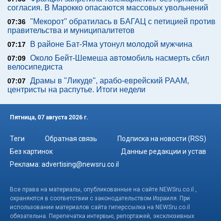
согласия. В Марокко опасаются массовых увольнений
"Мекорот" обратилась в БАГАЦ с петицией против
07:36
правительства и муниципалитетов
В районе Бат-Яма утонул молодой мужчина
07:17
Около Бейт-Шемеша автомобиль насмерть сбил
07:09
велосипедиста
Драмы в "Ликуде", арабо-еврейский РААМ,
07:07
центристы на распутье. Итоги недели
Пятница, 07 августа 2026 г.
Теги
Обратная связь
Подписка на новости (RSS)
Без картинок
Данные редакции и устав
Реклама:
advertising@newsru.co.il
Все права на материалы, опубликованные на сайте NEWSru.co.il ,
охраняются в соответствии с законодательством Израиля. При
использовании материалов сайта гиперссылка на NEWSru.co.il
обязательна. Перепечатка интервью, репортажей, эксклюзивных