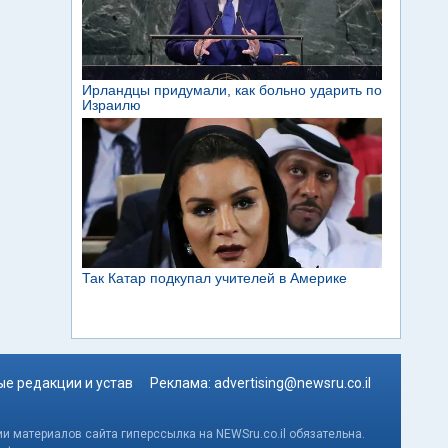
е редакции и устав
Реклама:
advertising@newsru.co.il
и материалов сайта гиперссылка на NEWSru.co.il обязательна.