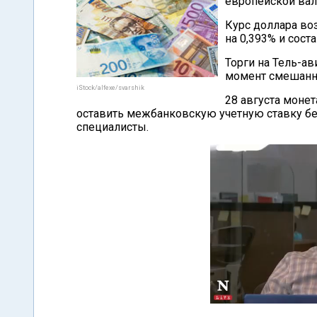
европейской ва
Курс доллара воз
на 0,393% и сост
Торги на Тель-а
момент смешанн
iStock/alfexe/svarshik
28 августа моне
оставить межбанковскую учетную ставку без
специалисты.