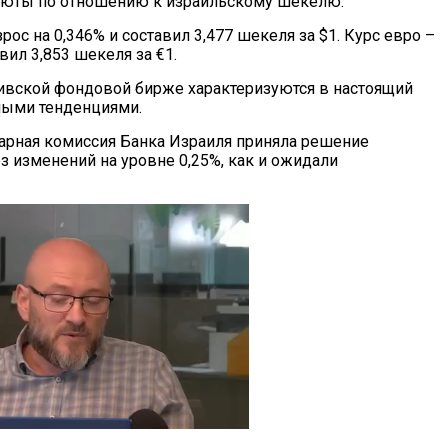
люты по отношению к израильскому шекелю.
рос на 0,346% и составил 3,477 шекеля за $1. Курс евро –
авил 3,853 шекеля за €1.
вивской фондовой бирже характеризуются в настоящий
ыми тенденциями.
тарная комиссия Банка Израиля приняла решение
 изменений на уровне 0,25%, как и ожидали