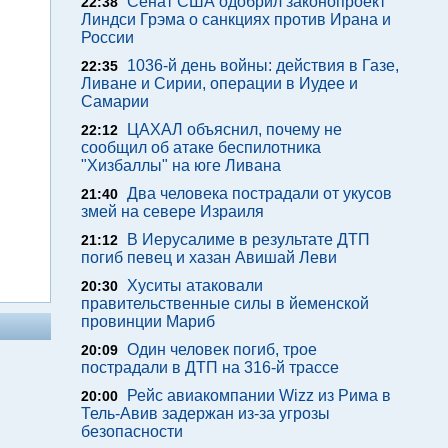
Сенат США одобрил законопроект
22:38
Линдси Грэма о санкциях против Ирана и
России
1036-й день войны: действия в Газе,
22:35
Ливане и Сирии, операции в Иудее и
Самарии
ЦАХАЛ объяснил, почему не
22:12
сообщил об атаке беспилотника
"Хизбаллы" на юге Ливана
Два человека пострадали от укусов
21:40
змей на севере Израиля
В Иерусалиме в результате ДТП
21:12
погиб певец и хазан Авишай Леви
Хуситы атаковали
20:30
правительственные силы в йеменской
провинции Мариб
Один человек погиб, трое
20:09
пострадали в ДТП на 316-й трассе
Рейс авиакомпании Wizz из Рима в
20:00
Тель-Авив задержан из-за угрозы
безопасности