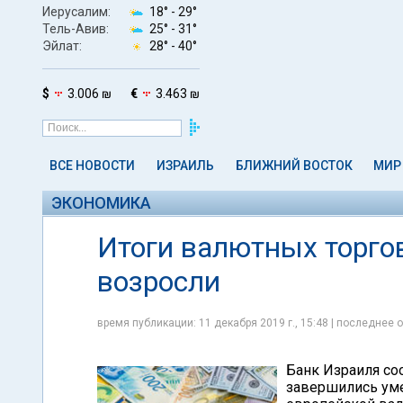
Иерусалим:
18° -
29°
Тель-Авив:
25° -
31°
Эйлат:
28° -
40°
$
3.006 ₪
€
3.463 ₪
ВСЕ НОВОСТИ
ИЗРАИЛЬ
БЛИЖНИЙ ВОСТОК
МИР
ЭКОНОМИКА
Итоги валютных торгов
возросли
время публикации: 11 декабря 2019 г., 15:48 | последнее о
Банк Израиля соо
завершились уме