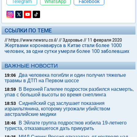
Telegram
WhatsApp
Facebook
ССЫЛКИ ПО ТЕМЕ
//
https://www.newsru.co.il/
//
Здоровье
//
11 февраля 2020
Жертвами коронавируса в Китае стали более 1000
человек, за одни сутки умерли более 100 заболевших
ВАЖНЫЕ НОВОСТИ
Два человека погибли и один получил тяжелые
19:06
травмы в ДТП на Первом шоссе
В Верхней Галилее подросток разбился насмерть,
18:59
упав с большой высоты во время снеплинга
Сиднейский суд заслушает показания
18:53
израильтянина, которому угрожали убийством
австралийские медики
В Эйлате группа подростков избила 19-летнего
18:46
туриста, отказавшегося дать прикурить
МИД Сирии: Россия отказалась от контроля над