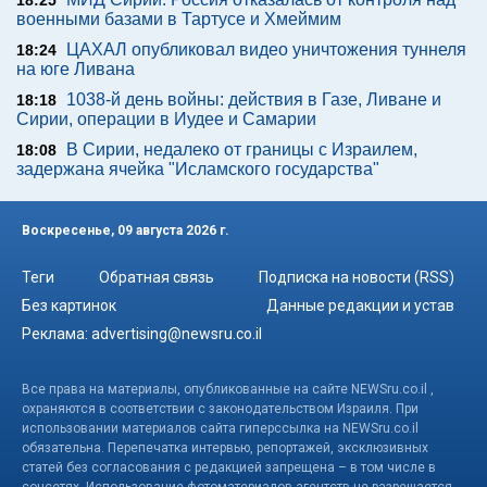
18:25
военными базами в Тартусе и Хмеймим
ЦАХАЛ опубликовал видео уничтожения туннеля
18:24
на юге Ливана
1038-й день войны: действия в Газе, Ливане и
18:18
Сирии, операции в Иудее и Самарии
В Сирии, недалеко от границы с Израилем,
18:08
задержана ячейка "Исламского государства"
Воскресенье, 09 августа 2026 г.
Теги
Обратная связь
Подписка на новости (RSS)
Без картинок
Данные редакции и устав
Реклама:
advertising@newsru.co.il
Все права на материалы, опубликованные на сайте NEWSru.co.il ,
охраняются в соответствии с законодательством Израиля. При
использовании материалов сайта гиперссылка на NEWSru.co.il
обязательна. Перепечатка интервью, репортажей, эксклюзивных
статей без согласования с редакцией запрещена – в том числе в
соцсетях. Использование фотоматериалов агентств не разрешается.