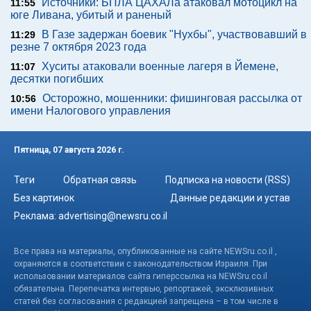
Источники: БПЛА ЦАХАЛа атаковал мотоцикл на
11:55
юге Ливана, убитый и раненый
В Газе задержан боевик "Нухбы", участвовавший в
11:29
резне 7 октября 2023 года
Хуситы атаковали военные лагеря в Йемене,
11:07
десятки погибших
Осторожно, мошенники: фишинговая рассылка от
10:56
имени Налогового управления
Пятница, 07 августа 2026 г.
Теги
Обратная связь
Подписка на новости (RSS)
Без картинок
Данные редакции и устав
Реклама:
advertising@newsru.co.il
Все права на материалы, опубликованные на сайте NEWSru.co.il ,
охраняются в соответствии с законодательством Израиля. При
использовании материалов сайта гиперссылка на NEWSru.co.il
обязательна. Перепечатка интервью, репортажей, эксклюзивных
статей без согласования с редакцией запрещена – в том числе в