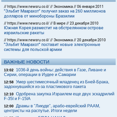
//
https://www.newsru.co.il/
//
Экономика
//
06 января 2011
"Эльбит Маарахот" получил заказ на 260 миллионов
долларов от минобороны Бразилии
//
https://www.newsru.co.il/
//
В мире
//
23 декабря 2010
Южная Корея разместит на обстрелянном острове
израильские ракеты
//
https://www.newsru.co.il/
//
Экономика
//
20 декабря 2010
"Эльбит Маарахот" поставит новые электронные
системы для польской армии
ВАЖНЫЕ НОВОСТИ
1036-й день войны: действия в Газе, Ливане и
13:02
Сирии, операции в Иудее и Самарии
Умер шестимесячный младенец из Бней-Брака,
12:58
задохнувшийся из-за пластикового пакета
Одобрена закупка Израилем еще двух эскадрилий
12:10
F-35I и F-15IA
Драмы в "Ликуде", арабо-еврейский РААМ,
12:00
центристы на распутье. Итоги недели