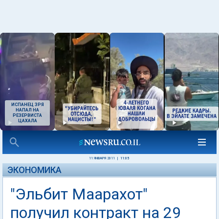
ИСПАНЕЦ ЗРЯ
НАПАЛ НА
РЕЗЕРВИСТА
ЦАХАЛА
11 ЯНВАРЯ 2011
|
11:05
ЭКОНОМИКА
"Эльбит Маарахот"
получил контракт на 29