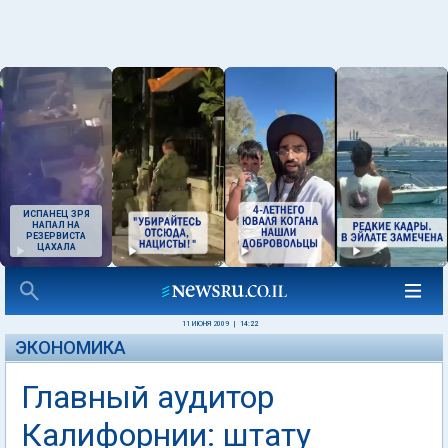
ИСПАНЕЦ ЗРЯ
НАПАЛ НА
РЕЗЕРВИСТА
ЦАХАЛА
11 ИЮНЯ 2009
|
14:22
ЭКОНОМИКА
Главный аудитор
Калифорнии: штату