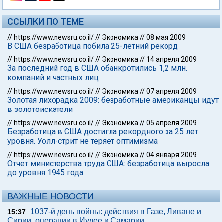
ССЫЛКИ ПО ТЕМЕ
//
https://www.newsru.co.il/
//
Экономика
//
08 мая 2009
В США безработица побила 25-летний рекорд
//
https://www.newsru.co.il/
//
Экономика
//
14 апреля 2009
За последний год в США обанкротились 1,2 млн.
компаний и частных лиц
//
https://www.newsru.co.il/
//
Экономика
//
07 апреля 2009
Золотая лихорадка 2009: безработные американцы идут
в золотоискатели
//
https://www.newsru.co.il/
//
Экономика
//
05 апреля 2009
Безработица в США достигла рекордного за 25 лет
уровня. Уолл-стрит не теряет оптимизма
//
https://www.newsru.co.il/
//
Экономика
//
04 января 2009
Отчет министерства труда США: безработица выросла
до уровня 1945 года
ВАЖНЫЕ НОВОСТИ
1037-й день войны: действия в Газе, Ливане и
15:37
Сирии, операции в Иудее и Самарии