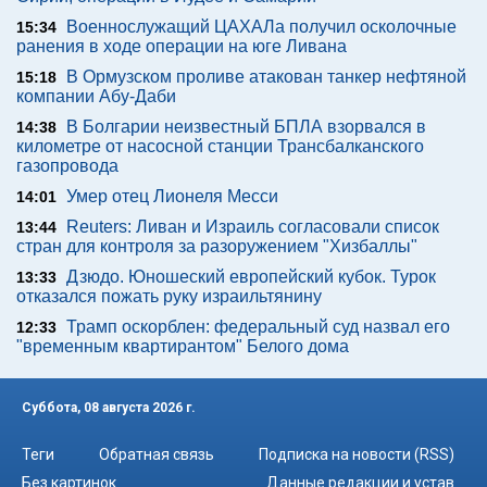
Военнослужащий ЦАХАЛа получил осколочные
15:34
ранения в ходе операции на юге Ливана
В Ормузском проливе атакован танкер нефтяной
15:18
компании Абу-Даби
В Болгарии неизвестный БПЛА взорвался в
14:38
километре от насосной станции Трансбалканского
газопровода
Умер отец Лионеля Месси
14:01
Reuters: Ливан и Израиль согласовали список
13:44
стран для контроля за разоружением "Хизбаллы"
Дзюдо. Юношеский европейский кубок. Турок
13:33
отказался пожать руку израильтянину
Трамп оскорблен: федеральный суд назвал его
12:33
"временным квартирантом" Белого дома
Суббота, 08 августа 2026 г.
Теги
Обратная связь
Подписка на новости (RSS)
Без картинок
Данные редакции и устав