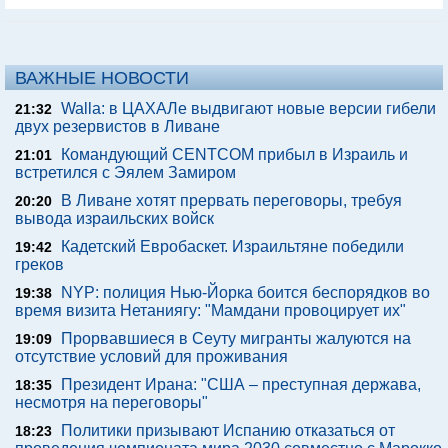
ВАЖНЫЕ НОВОСТИ
Walla: в ЦАХАЛе выдвигают новые версии гибели
21:32
двух резервистов в Ливане
Командующий CENTCOM прибыл в Израиль и
21:01
встретился с Эялем Замиром
В Ливане хотят прервать переговоры, требуя
20:20
вывода израильских войск
Кадетский Евробаскет. Израильтяне победили
19:42
греков
NYP: полиция Нью-Йорка боится беспорядков во
19:38
время визита Нетаниягу: "Мамдани провоцирует их"
Прорвавшиеся в Сеуту мигранты жалуются на
19:09
отсутствие условий для проживания
Президент Ирана: "США – преступная держава,
18:35
несмотря на переговоры"
Политики призывают Испанию отказаться от
18:23