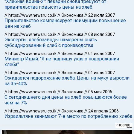
"Хлебная война-2": пекарни снова требуют от
правительства повысить цены на хлеб
//
https://www.newsru.co.il/
//
Экономика
//
22 июля 2007
Правительство компенсирует неимущим повышение
цен на хлеб
//
https://www.newsru.co.il/
//
Экономика
//
08 июля 2007
Эксперты: хлебозаводы намерены снять
субсидированный хлеб с производства
//
https://www.newsru.co.il/
//
Экономика
//
01 июля 2007
Министр Ишай: "Я не подпишу указ о подорожании
хлеба"
//
https://www.newsru.co.il/
//
Экономика
//
01 июля 2007
Ожидается подорожание хлеба. Цены на муку выросли
на 35-40%
//
https://www.newsru.co.il/
//
Экономика
//
05 мая 2006
С сегодняшнего дня цены на хлеб повышаются более
чем на 7%
//
https://www.newsru.co.il/
//
Экономика
//
24 апреля 2006
Израильтяне занимают 7-е место по потреблению хлеба