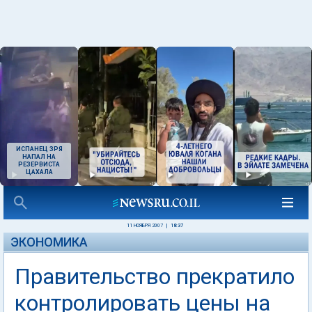
ИСПАНЕЦ ЗРЯ
НАПАЛ НА
РЕЗЕРВИСТА
ЦАХАЛА
11 НОЯБРЯ 2007
|
18:37
ЭКОНОМИКА
Правительство прекратило
контролировать цены на