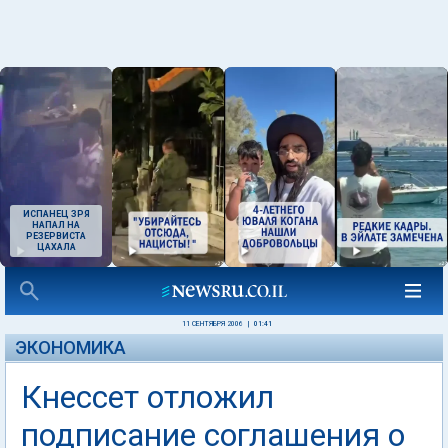
ИСПАНЕЦ ЗРЯ
НАПАЛ НА
РЕЗЕРВИСТА
ЦАХАЛА
11 СЕНТЯБРЯ 2006
|
01:41
ЭКОНОМИКА
Кнессет отложил
подписание соглашения о