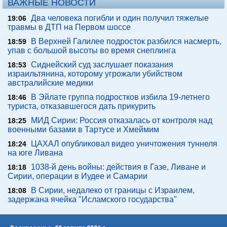
ВАЖНЫЕ НОВОСТИ
Два человека погибли и один получил тяжелые
19:06
травмы в ДТП на Первом шоссе
В Верхней Галилее подросток разбился насмерть,
18:59
упав с большой высоты во время снеплинга
Сиднейский суд заслушает показания
18:53
израильтянина, которому угрожали убийством
австралийские медики
В Эйлате группа подростков избила 19-летнего
18:46
туриста, отказавшегося дать прикурить
МИД Сирии: Россия отказалась от контроля над
18:25
военными базами в Тартусе и Хмеймим
ЦАХАЛ опубликовал видео уничтожения туннеля
18:24
на юге Ливана
1038-й день войны: действия в Газе, Ливане и
18:18
Сирии, операции в Иудее и Самарии
В Сирии, недалеко от границы с Израилем,
18:08
задержана ячейка "Исламского государства"