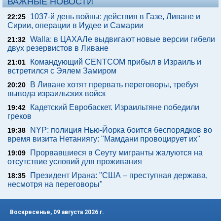
ВАЖНЫЕ НОВОСТИ
1037-й день войны: действия в Газе, Ливане и
22:25
Сирии, операции в Иудее и Самарии
Walla: в ЦАХАЛе выдвигают новые версии гибели
21:32
двух резервистов в Ливане
Командующий CENTCOM прибыл в Израиль и
21:01
встретился с Эялем Замиром
В Ливане хотят прервать переговоры, требуя
20:20
вывода израильских войск
Кадетский Евробаскет. Израильтяне победили
19:42
греков
NYP: полиция Нью-Йорка боится беспорядков во
19:38
время визита Нетаниягу: "Мамдани провоцирует их"
Прорвавшиеся в Сеуту мигранты жалуются на
19:09
отсутствие условий для проживания
Президент Ирана: "США – преступная держава,
18:35
несмотря на переговоры"
Воскресенье, 09 августа 2026 г.