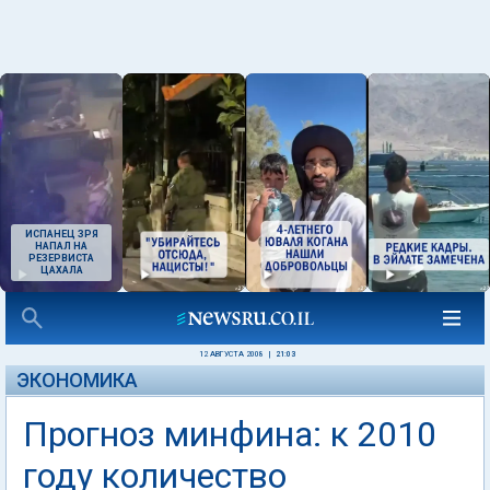
ИСПАНЕЦ ЗРЯ
НАПАЛ НА
РЕЗЕРВИСТА
ЦАХАЛА
12 АВГУСТА 2008
|
21:03
ЭКОНОМИКА
Прогноз минфина: к 2010
году количество