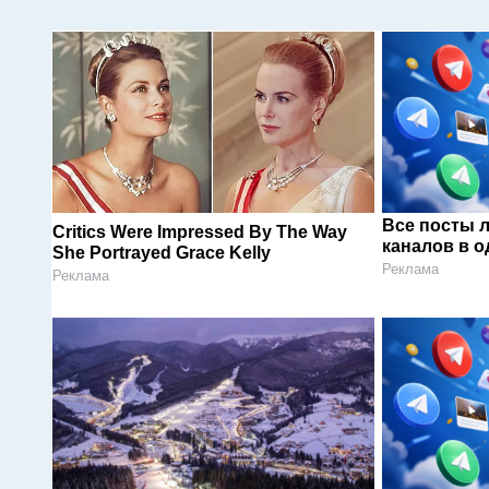
Все посты 
Critics Were Impressed By The Way
каналов в о
She Portrayed Grace Kelly
Реклама
Реклама