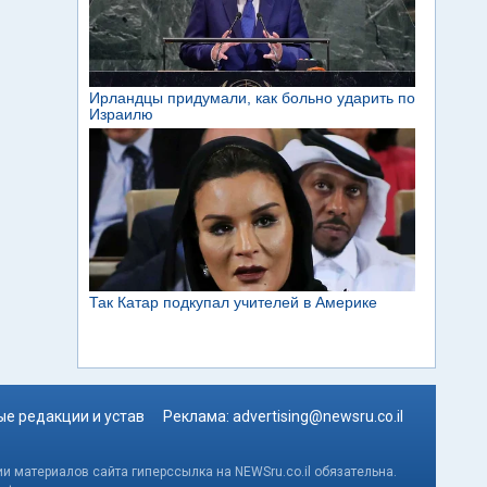
е редакции и устав
Реклама:
advertising@newsru.co.il
и материалов сайта гиперссылка на NEWSru.co.il обязательна.