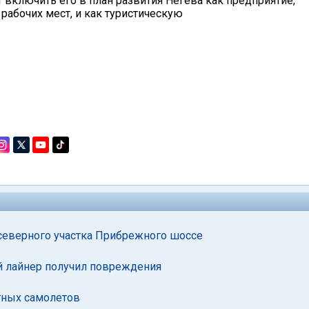
ит включить его в план развития Негева как предприятие,
абочих мест, и как туристическую
 северного участка Прибрежного шоссе
й лайнер получил повреждения
стных самолетов