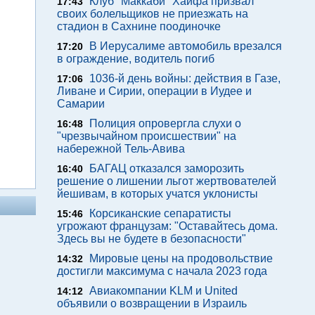
Клуб "Маккаби" Хайфа призвал
17:43
своих болельщиков не приезжать на
стадион в Сахнине поодиночке
В Иерусалиме автомобиль врезался
17:20
в ограждение, водитель погиб
1036-й день войны: действия в Газе,
17:06
Ливане и Сирии, операции в Иудее и
Самарии
Полиция опровергла слухи о
16:48
"чрезвычайном происшествии" на
набережной Тель-Авива
БАГАЦ отказался заморозить
16:40
решение о лишении льгот жертвователей
йешивам, в которых учатся уклонисты
Корсиканские сепаратисты
15:46
угрожают французам: "Оставайтесь дома.
Здесь вы не будете в безопасности"
Мировые цены на продовольствие
14:32
достигли максимума с начала 2023 года
Авиакомпании KLM и United
14:12
объявили о возвращении в Израиль