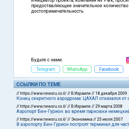
Инициатор проекта, компания Air Park, прос
предоставляющее значительное количество р
достопримечательность.
Будьте с нами:
Telegram
WhatsApp
Facebook
ССЫЛКИ ПО ТЕМЕ
//
https://www.newsru.co.il/
//
В Израиле
//
18 декабря 2009
Конец секретного аэродрома: ЦАХАЛ отказался от
//
https://www.newsru.co.il/
//
В Израиле
//
29 марта 2008
Аэропорт Бен-Гурион: во время парковки немецки
//
https://www.newsru.co.il/
//
Экономика
//
25 июля 2007
В аэропорту Бен-Гурион построят терминал для ча