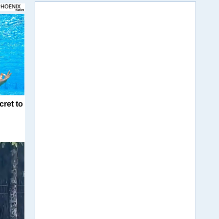
cret to