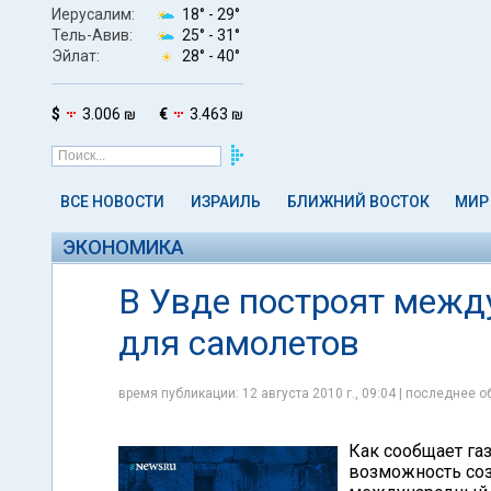
Иерусалим:
18° -
29°
Тель-Авив:
25° -
31°
Эйлат:
28° -
40°
$
3.006 ₪
€
3.463 ₪
ВСЕ НОВОСТИ
ИЗРАИЛЬ
БЛИЖНИЙ ВОСТОК
МИР
ЭКОНОМИКА
В Увде построят меж
для самолетов
время публикации: 12 августа 2010 г., 09:04 | последнее об
Как сообщает га
возможность соз