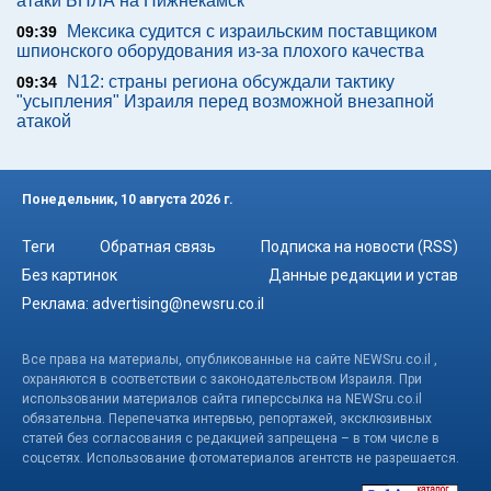
атаки БПЛА на Нижнекамск
Мексика судится с израильским поставщиком
09:39
шпионского оборудования из-за плохого качества
N12: страны региона обсуждали тактику
09:34
"усыпления" Израиля перед возможной внезапной
атакой
Понедельник, 10 августа 2026 г.
Теги
Обратная связь
Подписка на новости (RSS)
Без картинок
Данные редакции и устав
Реклама:
advertising@newsru.co.il
Все права на материалы, опубликованные на сайте NEWSru.co.il ,
охраняются в соответствии с законодательством Израиля. При
использовании материалов сайта гиперссылка на NEWSru.co.il
обязательна. Перепечатка интервью, репортажей, эксклюзивных
статей без согласования с редакцией запрещена – в том числе в
соцсетях. Использование фотоматериалов агентств не разрешается.