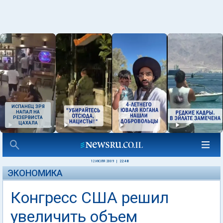
ИСПАНЕЦ ЗРЯ
НАПАЛ НА
РЕЗЕРВИСТА
ЦАХАЛА
12 ИЮЛЯ 2009
|
22:48
ЭКОНОМИКА
Конгресс США решил
увеличить объем