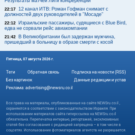
Результаты матчей Лиги конференций
12 канал ИТВ: Роман Гофман снимает с
22:17
должностей двух руководителей в "Мосаде"
Израильские пассажиры, судящиеся с Blue Bird,
22:12
едва не сорвали рейс авиакомпании
В Великобритании был задержан мужчина,
21:42
пришедший в больницу в образе смерти с косой
Пятница, 07 августа 2026 г.
Теги
Обратная связь
Подписка на новости (RSS)
Без картинок
Данные редакции и устав
Реклама:
advertising@newsru.co.il
Все права на материалы, опубликованные на сайте NEWSru.co.il ,
охраняются в соответствии с законодательством Израиля. При
использовании материалов сайта гиперссылка на NEWSru.co.il
обязательна. Перепечатка интервью, репортажей, эксклюзивных
статей без согласования с редакцией запрещена – в том числе в
соцсетях. Использование фотоматериалов агентств не разрешается.