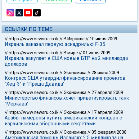
ССЫЛКИ ПО ТЕМЕ
//
https://www.newsru.co.il/
//
В Израиле
//
10 июля 2009
Израиль заказал первую эскадрилью F-35
//
https://www.newsru.co.il/
//
В мире
//
01 июля 2009
Израиль закупает в США новые БТР на 2 миллиарда
долларов
//
https://www.newsru.co.il/
//
Экономика
//
28 июня 2009
Конгресс США утвердил финансирование проектов
"Хец-3" и "Праща Давида"
//
https://www.newsru.co.il/
//
Экономика
//
27 апреля 2009
Министерство финансов хочет приватизировать танк
"Меркава"
//
https://www.newsru.co.il/
//
Экономика
//
17 апреля 2009
Арабы намерены купить американский концерн с
израильскими оборонными секретами
//
https://www.newsru.co.il/
//
Экономика
//
05 февраля 2008
Американская помощь Израилю: 2,5 миллиарда на