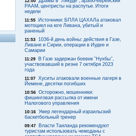
Драмы в "Ликуде", арабо-еврейский
12:00
РААМ, центристы на распутье. Итоги
недели
Источники: БПЛА ЦАХАЛа атаковал
11:55
мотоцикл на юге Ливана, убитый и
раненый
1036-й день войны: действия в Газе,
11:53
Ливане и Сирии, операции в Иудее и
Самарии
В Газе задержан боевик "Нухбы",
11:29
участвовавший в резне 7 октября 2023
года
Хуситы атаковали военные лагеря в
11:07
Йемене, десятки погибших
Осторожно, мошенники:
10:56
фишинговая рассылка от имени
Налогового управления
Умер легендарный израильский
10:16
баскетбольный тренер
Власти Таиланда рекомендуют
09:47
туристам использовать чемоданы с