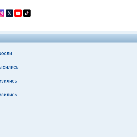
росли
высились
изились
изились