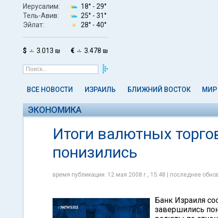
Иерусалим:
18° -
29°
Тель-Авив:
25° -
31°
Эйлат:
28° -
40°
$
3.013 ₪
€
3.478 ₪
ВСЕ НОВОСТИ
ИЗРАИЛЬ
БЛИЖНИЙ ВОСТОК
МИР
ЭКОНОМИКА
Итоги валютных торгов
понизились
время публикации: 12 мая 2008 г., 15:48 | последнее обнов
Банк Израиля соо
завершились по