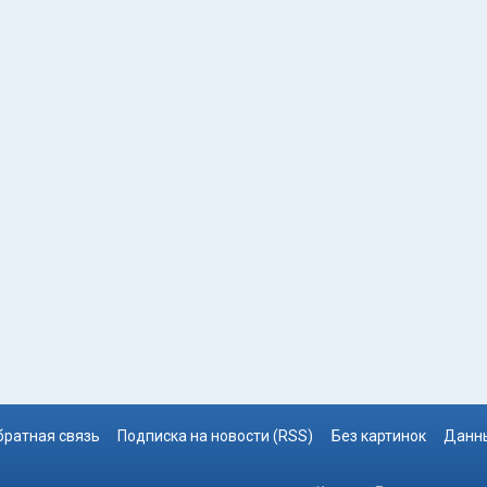
братная связь
Подписка на новости (RSS)
Без картинок
Данны