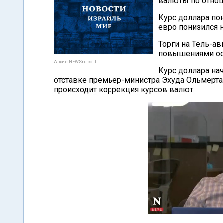
валюты по отно
Курс доллара пон
евро понизился н
Торги на Тель-а
повышениями ос
Архив NEWSru.co.il
Курс доллара на
отставке премьер-министра Эхуда Ольмерта 
происходит коррекция курсов валют.