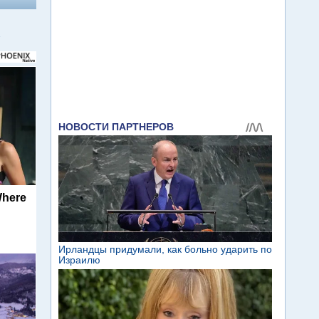
в
Where