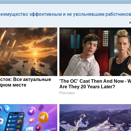
преимущество эффективным и не увольнявшим работнико
сток: Все актуальные
'The OC' Cast Then And Now - 
одном месте
Are They 20 Years Later?
Реклама