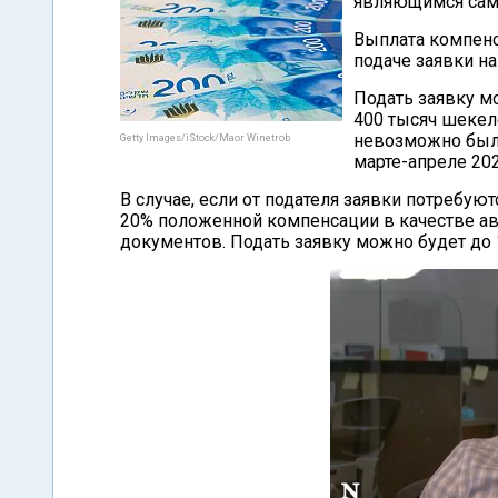
являющимся сам
Выплата компенс
подаче заявки на
Подать заявку м
400 тысяч шекел
невозможно было
Getty Images/iStock/Maor Winetrob
марте-апреле 202
В случае, если от подателя заявки потребу
20% положенной компенсации в качестве ава
документов. Подать заявку можно будет до 1