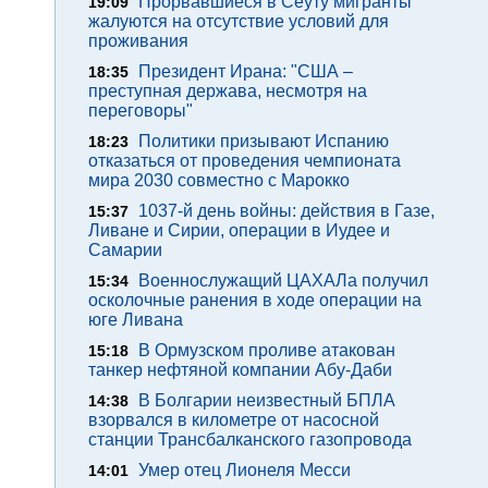
Прорвавшиеся в Сеуту мигранты
19:09
жалуются на отсутствие условий для
проживания
Президент Ирана: "США –
18:35
преступная держава, несмотря на
переговоры"
Политики призывают Испанию
18:23
отказаться от проведения чемпионата
мира 2030 совместно с Марокко
1037-й день войны: действия в Газе,
15:37
Ливане и Сирии, операции в Иудее и
Самарии
Военнослужащий ЦАХАЛа получил
15:34
осколочные ранения в ходе операции на
юге Ливана
В Ормузском проливе атакован
15:18
танкер нефтяной компании Абу-Даби
В Болгарии неизвестный БПЛА
14:38
взорвался в километре от насосной
станции Трансбалканского газопровода
Умер отец Лионеля Месси
14:01