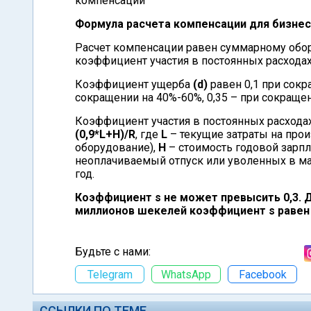
компенсации
Формула расчета компенсации для бизнес
Расчет компенсации
равен суммарному обо
коэффициент участия в постоянных расхода
Коэффициент ущерба
(d)
равен 0,1 при сокр
сокращении на 40%-60%, 0,35 – при сокращен
Коэффициент участия в постоянных расхода
(0,9*L+H)/R
, где
L
– текущие затраты на прои
оборудование),
H
– стоимость годовой зарпл
неоплачиваемый отпуск или уволенных в ма
год.
Коэффициент s не может превысить 0,3. Д
миллионов шекелей коэффициент s равен 
Будьте с нами:
Telegram
WhatsApp
Facebook
ССЫЛКИ ПО ТЕМЕ