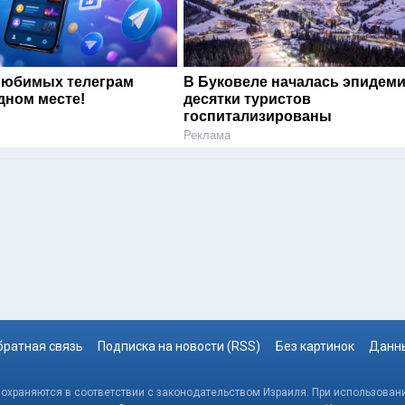
любимых телеграм
В Буковеле началась эпидеми
дном месте!
десятки туристов
госпитализированы
Реклама
братная связь
Подписка на новости (RSS)
Без картинок
Данны
, охраняются в соответствии с законодательством Израиля. При использовани