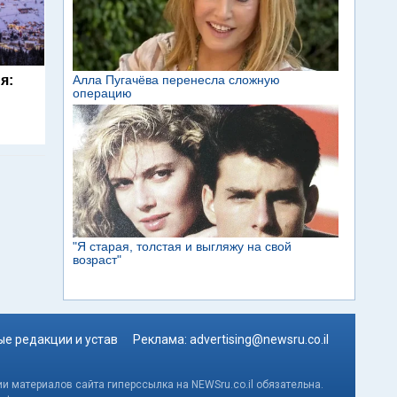
я:
е редакции и устав
Реклама:
advertising@newsru.co.il
и материалов сайта гиперссылка на NEWSru.co.il обязательна.