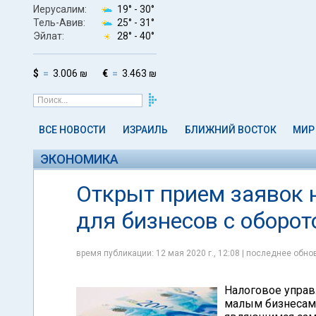
Иерусалим:
19° -
30°
Тель-Авив:
25° -
31°
Эйлат:
28° -
40°
$
3.006 ₪
€
3.463 ₪
ВСЕ НОВОСТИ
ИЗРАИЛЬ
БЛИЖНИЙ ВОСТОК
МИР
ЭКОНОМИКА
Открыт прием заявок 
для бизнесов с оборо
время публикации: 12 мая 2020 г., 12:08 | последнее обнов
Налоговое управ
малым бизнесам 