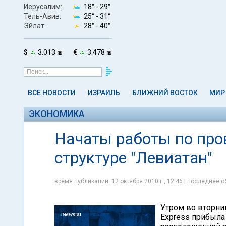
Иерусалим:
18° -
29°
Тель-Авив:
25° -
31°
Эйлат:
28° -
40°
$
3.013 ₪
€
3.478 ₪
ВСЕ НОВОСТИ
ИЗРАИЛЬ
БЛИЖНИЙ ВОСТОК
МИР
ЭКОНОМИКА
Начаты работы по про
структуре "Левиатан"
время публикации: 12 октября 2010 г., 12:46 | последнее о
Утром во вторник
Express прибыла 