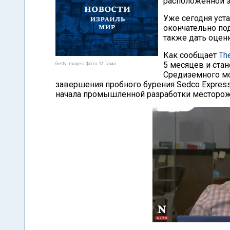
расположенной 
Уже сегодня уст
окончательно по
также дать оцен
Как сообщает
Th
5 месяцев и ста
Getty Images. Фото: М.Тама
Средиземного мор
завершения пробного бурения Sedco Expres
начала промышленной разработки месторожд