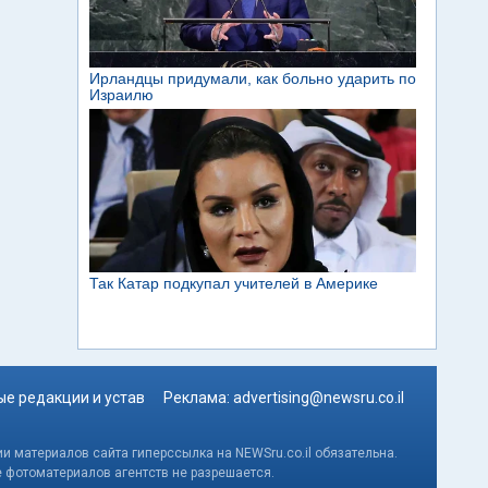
е редакции и устав
Реклама:
advertising@newsru.co.il
и материалов сайта гиперссылка на NEWSru.co.il обязательна.
е фотоматериалов агентств не разрешается.