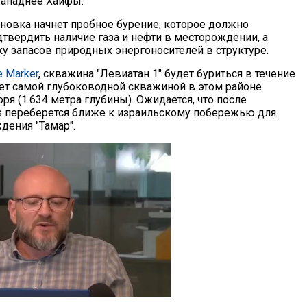
западнее Хайфы.
ановка начнет пробное бурение, которое должно
дтвердить наличие газа и нефти в месторождении, а
ку запасов природных энергоносителей в структуре.
e Marker
, скважина "Левиатан 1" будет буриться в течение
нет самой глубоководной скважиной в этом районе
я (1.634 метра глубины). Ожидается, что после
s переберется ближе к израильскому побережью для
ения "Тамар".