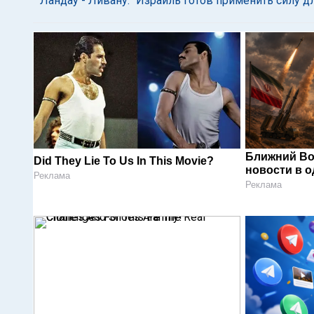
Ландау - Ливану: "Израиль готов применить силу 
Ближний Во
Did They Lie To Us In This Movie?
новости в 
Реклама
Реклама