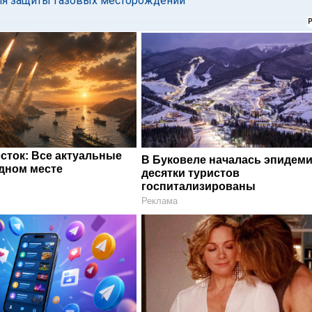
для защиты газовых месторождений"
сток: Все актуальные
В Буковеле началась эпидеми
одном месте
десятки туристов
госпитализированы
Реклама