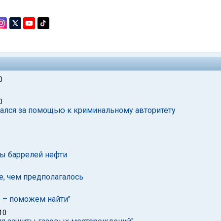
0
0
щался за помощью к криминальному авторитету
ы баррелей нефти
ше, чем предполагалось
е – поможем найти"
10