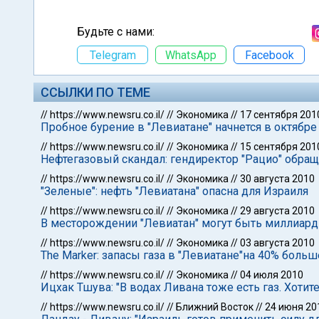
Будьте с нами:
Telegram
WhatsApp
Facebook
ССЫЛКИ ПО ТЕМЕ
//
https://www.newsru.co.il/
//
Экономика
//
17 сентября 201
Пробное бурение в "Левиатане" начнется в октябре
//
https://www.newsru.co.il/
//
Экономика
//
15 сентября 201
Нефтегазовый скандал: гендиректор "Рацио" обра
//
https://www.newsru.co.il/
//
Экономика
//
30 августа 2010
"Зеленые": нефть "Левиатана" опасна для Израиля
//
https://www.newsru.co.il/
//
Экономика
//
29 августа 2010
В месторождении "Левиатан" могут быть миллиард
//
https://www.newsru.co.il/
//
Экономика
//
03 августа 2010
The Marker: запасы газа в "Левиатане"на 40% боль
//
https://www.newsru.co.il/
//
Экономика
//
04 июля 2010
Ицхак Тшува: "В водах Ливана тоже есть газ. Хотит
//
https://www.newsru.co.il/
//
Ближний Восток
//
24 июня 20