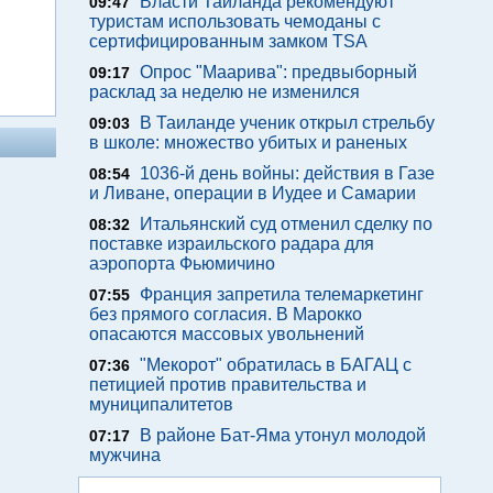
Власти Таиланда рекомендуют
09:47
туристам использовать чемоданы с
сертифицированным замком TSA
Опрос "Mаарива": предвыборный
09:17
расклад за неделю не изменился
В Таиланде ученик открыл стрельбу
09:03
в школе: множество убитых и раненых
1036-й день войны: действия в Газе
08:54
и Ливане, операции в Иудее и Самарии
Итальянский суд отменил сделку по
08:32
поставке израильского радара для
аэропорта Фьюмичино
Франция запретила телемаркетинг
07:55
без прямого согласия. В Марокко
опасаются массовых увольнений
"Мекорот" обратилась в БАГАЦ с
07:36
петицией против правительства и
муниципалитетов
В районе Бат-Яма утонул молодой
07:17
мужчина