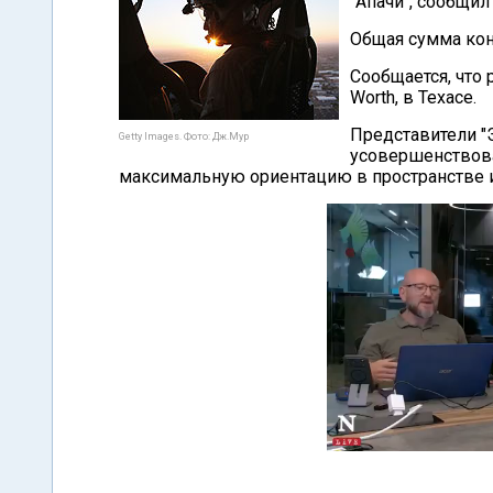
"Апачи", сообщил 
Общая сумма кон
Сообщается, что 
Worth, в Техасе.
Представители "Э
Getty Images. Фото: Дж.Мур
усовершенствов
максимальную ориентацию в пространстве 