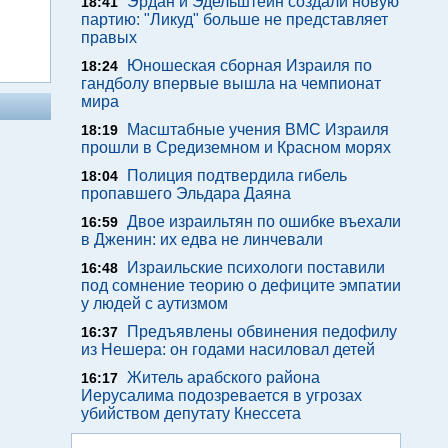
Эрдан и Эдельштейн создали новую
18:41
партию: "Ликуд" больше не представляет
правых
Юношеская сборная Израиля по
18:24
гандболу впервые вышла на чемпионат
мира
Масштабные учения ВМС Израиля
18:19
прошли в Средиземном и Красном морях
Полиция подтвердила гибель
18:04
пропавшего Эльдара Даяна
Двое израильтян по ошибке въехали
16:59
в Дженин: их едва не линчевали
Израильские психологи поставили
16:48
под сомнение теорию о дефиците эмпатии
у людей с аутизмом
Предъявлены обвинения педофилу
16:37
из Нешера: он годами насиловал детей
Житель арабского района
16:17
Иерусалима подозревается в угрозах
убийством депутату Кнессета