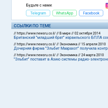
Будьте с нами:
Telegram
WhatsApp
Facebook
ССЫЛКИ ПО ТЕМЕ
//
https://www.newsru.co.il/
//
В мире
//
02 октября 2014
Британский "младший брат" израильского БПЛА с
//
https://www.newsru.co.il/
//
Экономика
//
15 апреля 2010
Дочерняя фирма "Эльбит Маарахот" получила контр
//
https://www.newsru.co.il/
//
Экономика
//
24 марта 2010
"Эльбит" поставит в Азию системы радио-электро