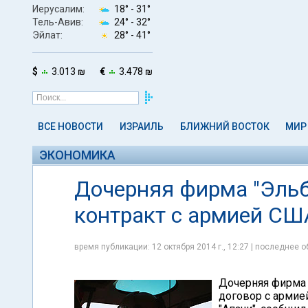
Иерусалим:
18° -
31°
Тель-Авив:
24° -
32°
Эйлат:
28° -
41°
$
3.013 ₪
€
3.478 ₪
ВСЕ НОВОСТИ
ИЗРАИЛЬ
БЛИЖНИЙ ВОСТОК
МИР
ЭКОНОМИКА
Дочерняя фирма "Эльб
контракт с армией СШ
время публикации: 12 октября 2014 г., 12:27 | последнее о
Дочерняя фирма 
договор с армие