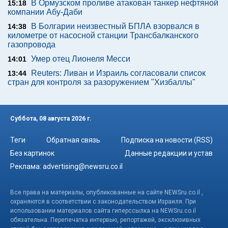
В Ормузском проливе атакован танкер нефтяной
15:18
компании Абу-Даби
В Болгарии неизвестный БПЛА взорвался в
14:38
километре от насосной станции Трансбалканского
газопровода
Умер отец Лионеля Месси
14:01
Reuters: Ливан и Израиль согласовали список
13:44
стран для контроля за разоружением "Хизбаллы"
Суббота, 08 августа 2026 г.
Теги
Обратная связь
Подписка на новости (RSS)
Без картинок
Данные редакции и устав
Реклама:
advertising@newsru.co.il
Все права на материалы, опубликованные на сайте NEWSru.co.il ,
охраняются в соответствии с законодательством Израиля. При
использовании материалов сайта гиперссылка на NEWSru.co.il
обязательна. Перепечатка интервью, репортажей, эксклюзивных