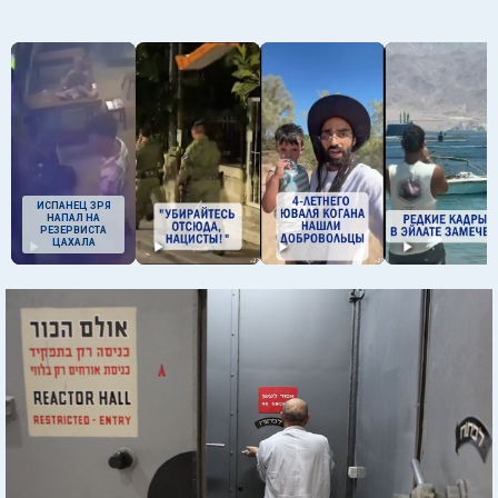
ИСПАНЕЦ ЗРЯ
НАПАЛ НА
РЕЗЕРВИСТА
ЦАХАЛА