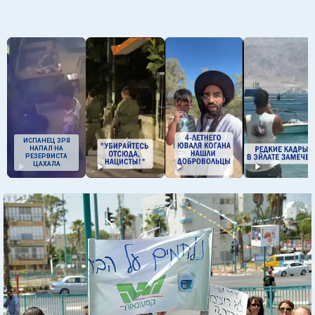
ИСПАНЕЦ ЗРЯ
НАПАЛ НА
РЕЗЕРВИСТА
ЦАХАЛА