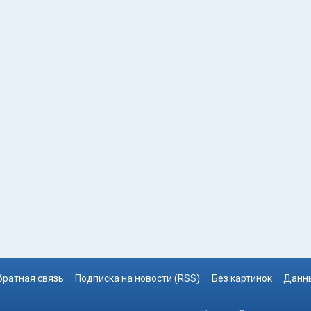
братная связь
Подписка на новости (RSS)
Без картинок
Данны