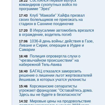
Состоялся первый выпуск
18:22
командиров сухопутных войск по
программе "Эрез"
Клуб "Маккаби" Хайфа призвал
17:43
своих болельщиков не приезжать на
стадион в Сахнине поодиночке
В Иерусалиме автомобиль врезался
17:20
в ограждение, водитель погиб
1036-й день войны: действия в Газе,
17:06
Ливане и Сирии, операции в Иудее и
Самарии
Полиция опровергла слухи о
16:48
"чрезвычайном происшествии" на
набережной Тель-Авива
БАГАЦ отказался заморозить
16:40
решение о лишении льгот жертвователей
йешивам, в которых учатся уклонисты
Корсиканские сепаратисты
15:46
угрожают французам: "Оставайтесь дома.
Здесь вы не будете в безопасности"
Мировые цены на продовольствие
14:32