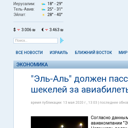
Иерусалим:
18° -
29°
Тель-Авив:
25° -
31°
Эйлат:
28° -
40°
$
3.006 ₪
€
3.463 ₪
ВСЕ НОВОСТИ
ИЗРАИЛЬ
БЛИЖНИЙ ВОСТОК
МИР
ЭКОНОМИКА
"Эль-Аль" должен пас
шекелей за авиабилет
время публикации: 13 мая 2020 г., 13:03 | последнее обнов
Согласно данным
авиакомпании "Э