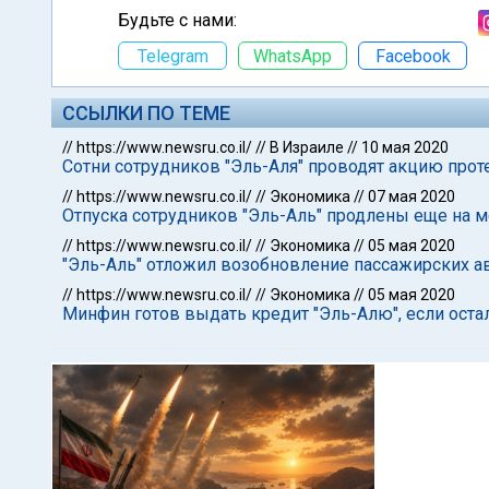
Будьте с нами:
Telegram
WhatsApp
Facebook
ССЫЛКИ ПО ТЕМЕ
//
https://www.newsru.co.il/
//
В Израиле
//
10 мая 2020
Сотни сотрудников "Эль-Аля" проводят акцию про
//
https://www.newsru.co.il/
//
Экономика
//
07 мая 2020
Отпуска сотрудников "Эль-Аль" продлены еще на 
//
https://www.newsru.co.il/
//
Экономика
//
05 мая 2020
"Эль-Аль" отложил возобновление пассажирских а
//
https://www.newsru.co.il/
//
Экономика
//
05 мая 2020
Минфин готов выдать кредит "Эль-Алю", если ост