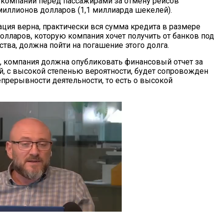
и компании перед пассажирами за отмену рейсов
миллионов долларов (1,1 миллиарда шекелей).
ация верна, практически вся сумма кредита в размере
олларов, которую компания хочет получить от банков под
ства, должна пойти на погашение этого долга.
ая, компания должна опубликовать финансовый отчет за
ый, с высокой степенью вероятности, будет сопровожден
рерывности деятельности, то есть о высокой