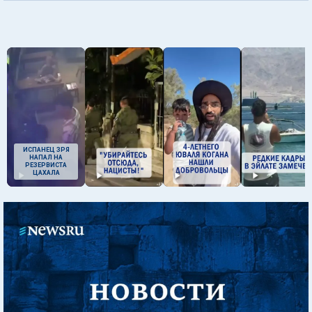
ИСПАНЕЦ ЗРЯ
НАПАЛ НА
РЕЗЕРВИСТА
ЦАХАЛА