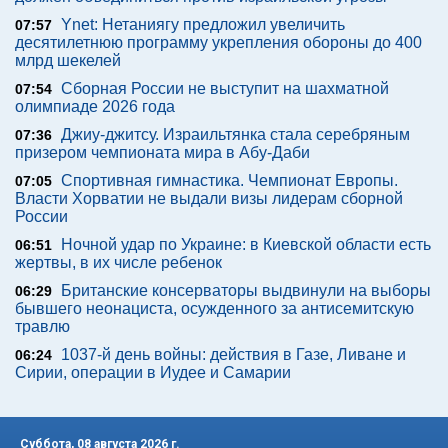
Ynet: Нетаниягу предложил увеличить
07:57
десятилетнюю программу укрепления обороны до 400
млрд шекелей
Сборная России не выступит на шахматной
07:54
олимпиаде 2026 года
Джиу-джитсу. Израильтянка стала серебряным
07:36
призером чемпионата мира в Абу-Даби
Спортивная гимнастика. Чемпионат Европы.
07:05
Власти Хорватии не выдали визы лидерам сборной
России
Ночной удар по Украине: в Киевской области есть
06:51
жертвы, в их числе ребенок
Британские консерваторы выдвинули на выборы
06:29
бывшего неонациста, осужденного за антисемитскую
травлю
1037-й день войны: действия в Газе, Ливане и
06:24
Сирии, операции в Иудее и Самарии
Суббота, 08 августа 2026 г.