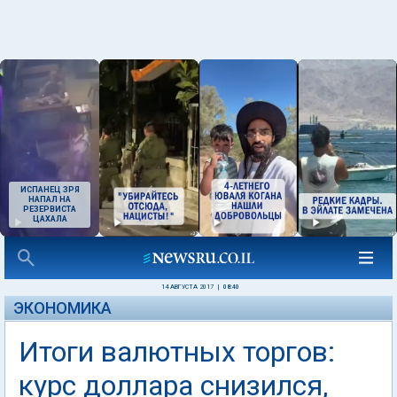
ИСПАНЕЦ ЗРЯ
НАПАЛ НА
РЕЗЕРВИСТА
ЦАХАЛА
14 АВГУСТА 2017
|
08:40
ЭКОНОМИКА
Итоги валютных торгов:
курс доллара снизился,