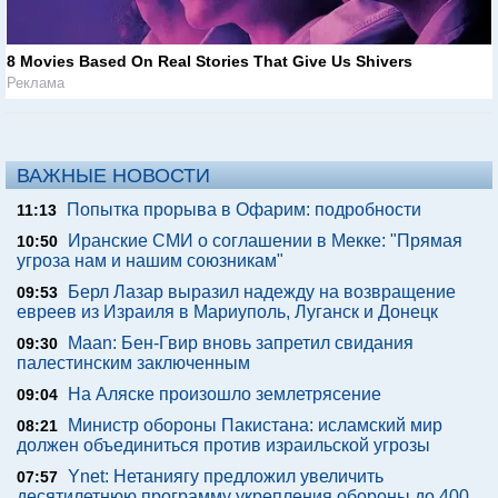
8 Movies Based On Real Stories That Give Us Shivers
Реклама
ВАЖНЫЕ НОВОСТИ
Попытка прорыва в Офарим: подробности
11:13
Иранские СМИ о соглашении в Мекке: "Прямая
10:50
угроза нам и нашим союзникам"
Берл Лазар выразил надежду на возвращение
09:53
евреев из Израиля в Мариуполь, Луганск и Донецк
Maan: Бен-Гвир вновь запретил свидания
09:30
палестинским заключенным
На Аляске произошло землетрясение
09:04
Министр обороны Пакистана: исламский мир
08:21
должен объединиться против израильской угрозы
Ynet: Нетаниягу предложил увеличить
07:57
десятилетнюю программу укрепления обороны до 400