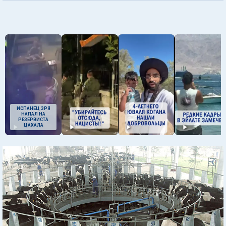
ИСПАНЕЦ ЗРЯ
НАПАЛ НА
РЕЗЕРВИСТА
ЦАХАЛА