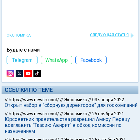
СЛЕДУЮЩАЯ СТАТЬЯ
ЭКОНОМИКА
Будьте с нами:
Telegram
WhatsApp
Facebook
ССЫЛКИ ПО ТЕМЕ
//
https://www.newsru.co.il/
//
Экономика
//
03 января 2022
Открыт набор в "сборную директоров" для госкомпаний
//
https://www.newsru.co.il/
//
Экономика
//
25 ноября 2021
Юрсоветник правительства разрешил Амиру Перецу
возглавить "Таасию Авирит" в обход комиссии по
назначениям
//
https://www.newsru.co.il/
//
Экономика
//
26 октября 2021