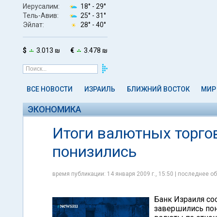
Иерусалим:
18° -
29°
Тель-Авив:
25° -
31°
Эйлат:
28° -
40°
$
3.013 ₪
€
3.478 ₪
ВСЕ НОВОСТИ
ИЗРАИЛЬ
БЛИЖНИЙ ВОСТОК
МИР
ЭКОНОМИКА
Итоги валютных торгов
понизились
время публикации: 14 января 2009 г., 15:50 | последнее об
Банк Израиля соо
завершились по