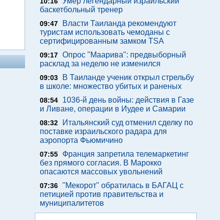
Умер легендарный израильский
10:16
баскетбольный тренер
Власти Таиланда рекомендуют
09:47
туристам использовать чемоданы с
сертифицированным замком TSA
Опрос "Mаарива": предвыборный
09:17
расклад за неделю не изменился
В Таиланде ученик открыл стрельбу
09:03
в школе: множество убитых и раненых
1036-й день войны: действия в Газе
08:54
и Ливане, операции в Иудее и Самарии
Итальянский суд отменил сделку по
08:32
поставке израильского радара для
аэропорта Фьюмичино
Франция запретила телемаркетинг
07:55
без прямого согласия. В Марокко
опасаются массовых увольнений
"Мекорот" обратилась в БАГАЦ с
07:36
петицией против правительства и
муниципалитетов