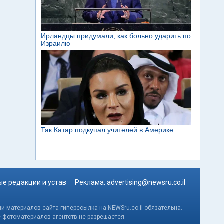
е редакции и устав
Реклама:
advertising@newsru.co.il
и материалов сайта гиперссылка на NEWSru.co.il обязательна.
е фотоматериалов агентств не разрешается.