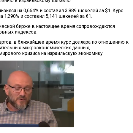
шению к израильскому шекелю.
изился на 0,664% и составил 3,889 шекелей за $1. Курс
а 1,290% и составил 5,141 шекелей за €1.
вивской бирже в настоящее время сопровождаются
овных индексов.
ртов, в ближайшее время курс доллара по отношению к
цательных макроэкономических данных,
мирового кризиса на израильскую экономику.