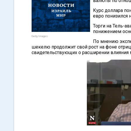
валюты по отно
Курс доллара пон
евро понизился н
Торги на Тель-а
понижением осн
Getty Images
По мнению экспе
шекелю продолжит свой рост на фоне отри
свидетельствующих о расширении влияния 