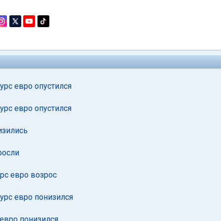
урс евро опустился
урс евро опустился
изились
росли
урс евро возрос
курс евро понизился
 евро понизился