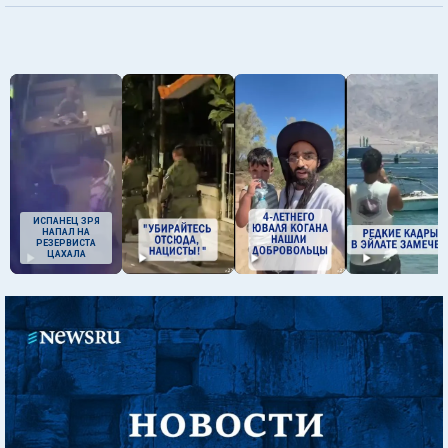
ИСПАНЕЦ ЗРЯ
НАПАЛ НА
РЕЗЕРВИСТА
ЦАХАЛА