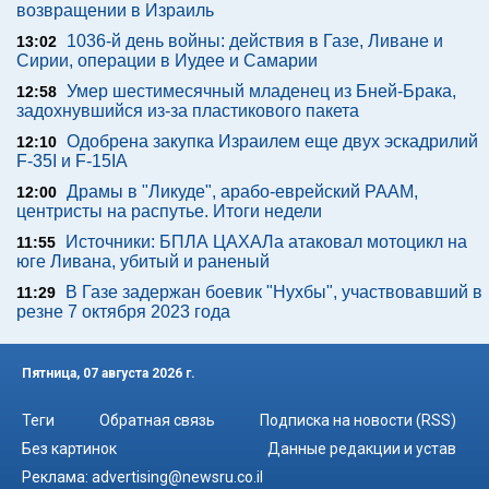
возвращении в Израиль
1036-й день войны: действия в Газе, Ливане и
13:02
Сирии, операции в Иудее и Самарии
Умер шестимесячный младенец из Бней-Брака,
12:58
задохнувшийся из-за пластикового пакета
Одобрена закупка Израилем еще двух эскадрилий
12:10
F-35I и F-15IA
Драмы в "Ликуде", арабо-еврейский РААМ,
12:00
центристы на распутье. Итоги недели
Источники: БПЛА ЦАХАЛа атаковал мотоцикл на
11:55
юге Ливана, убитый и раненый
В Газе задержан боевик "Нухбы", участвовавший в
11:29
резне 7 октября 2023 года
Пятница, 07 августа 2026 г.
Теги
Обратная связь
Подписка на новости (RSS)
Без картинок
Данные редакции и устав
Реклама:
advertising@newsru.co.il