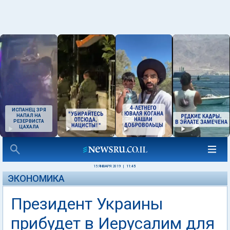
ИСПАНЕЦ ЗРЯ
НАПАЛ НА
РЕЗЕРВИСТА
ЦАХАЛА
15 ЯНВАРЯ 2019
|
11:45
ЭКОНОМИКА
Президент Украины
прибудет в Иерусалим для