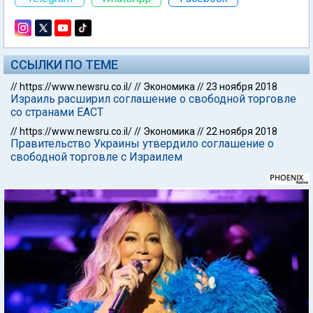
ССЫЛКИ ПО ТЕМЕ
//
https://www.newsru.co.il/
//
Экономика
//
23 ноября 2018
Израиль расширил соглашение о свободной торговле
со странами ЕАСТ
//
https://www.newsru.co.il/
//
Экономика
//
22 ноября 2018
Правительство Украины утвердило соглашение о
свободной торговле с Израилем