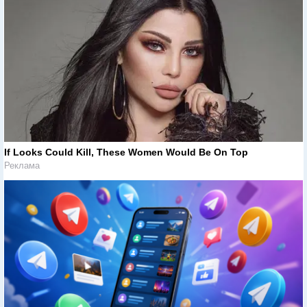
If Looks Could Kill, These Women Would Be On Top
Реклама